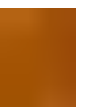
Carlos Andrés Mendiola
9 nov 2025
6 min de lectura
"Frankenstein" de Guillermo del
Toro