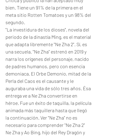
Crítica y público la han aceptado muy 
bien. Tiene un 91% de la primera en el 
meta sitio Rotten Tomatoes y un 98% del 
segundo. 
"La investidura de los dioses", novela del 
periodo de la dinastía Ming, es el material 
que adapta libremente "Ne Zha 2". Sí, es 
una secuela. "Ne Zha" estrenó en 2019 y 
narra los orígenes del personaje, nacido 
de padres humanos, pero con esencia 
demoniaca. El Orbe Demonio, mitad de la 
Perla del Caos es el causante y le 
auguraba una vida de sólo tres años. Ésa 
entrega ve a Ne Zha convertirse en 
héroe. Fue un éxito de taquilla, la película 
animada más taquillera hasta que llegó 
la continuación. Ver "Ne Zha" no es 
necesario para comprender "Ne Zha 2"
Ne Zha y Ao Bing, hijo del Rey Dragón y 