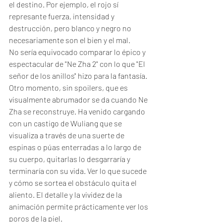
el destino. Por ejemplo, el rojo sí 
represante fuerza, intensidad y 
destrucción, pero blanco y negro no 
necesariamente son el bien y el mal. 
No sería equivocado comparar lo épico y 
espectacular de "Ne Zha 2" con lo que "El 
señor de los anillos" hizo para la fantasía. 
Otro momento, sin spoilers, que es 
visualmente abrumador se da cuando Ne 
Zha se reconstruye. Ha venido cargando 
con un castigo de Wuliang que se 
visualiza a través de una suerte de 
espinas o púas enterradas a lo largo de 
su cuerpo, quitarlas lo desgarraría y 
terminaría con su vida. Ver lo que sucede 
y cómo se sortea el obstáculo quita el 
aliento. El detalle y la vividez de la 
animación permite prácticamente ver los 
poros de la piel. 