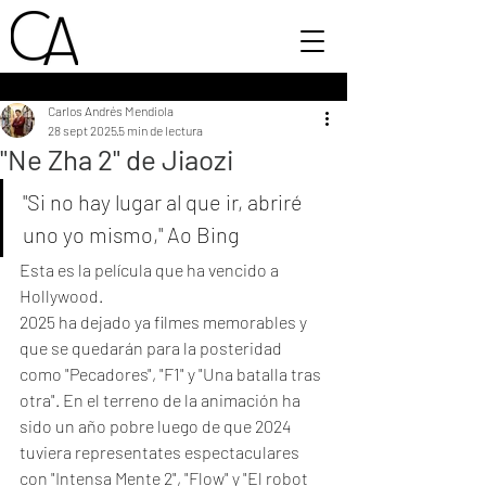
Carlos Andrés Mendiola
28 sept 2025
5 min de lectura
"Ne Zha 2" de Jiaozi
"Si no hay lugar al que ir, abriré 
uno yo mismo," Ao Bing
Esta es la película que ha vencido a 
Hollywood. 
2025 ha dejado ya filmes memorables y 
que se quedarán para la posteridad 
como "Pecadores", "F1" y "Una batalla tras 
otra". En el terreno de la animación ha 
sido un año pobre luego de que 2024 
tuviera representates espectaculares 
con "Intensa Mente 2", "Flow" y "El robot 