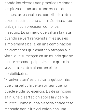
donde los efectos son prácticos y dónde 
las piezas están una a una creada de 
manera artesanal para contribuir a otra 
de sus fascinaciones, las máquinas, que 
trabajan con precisión como los 
insectos. Lo primero que salta a la vista 
cuando se ve "Frankenstein" es que es 
simplemente bella, en una combinación 
de elementos que asaltan y atrapan a la 
vista, que sumergen en un mundo que se 
siente cercano, palpable, pero que a la 
vez, está en otro plano, en el de las 
posibilidades. 
"Frankenstein" es un drama gótico más 
que una película de terror, aunque no 
puede eludir su esencia. Es de principio 
a fin, una disertación sobre la vida y la 
muerte. Como buena historia gótica está 
marcada por la luz y el color, con una 