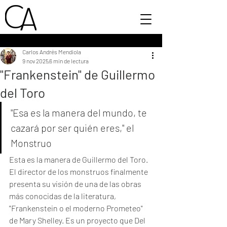
Carlos Andrés Mendiola
9 nov 2025
6 min de lectura
"Frankenstein" de Guillermo
del Toro
"Esa es la manera del mundo, te 
cazará por ser quién eres," el 
Monstruo
Esta es la manera de Guillermo del Toro. 
El director de los monstruos finalmente 
presenta su visión de una de las obras 
más conocidas de la literatura, 
"Frankenstein o el moderno Prometeo" 
de Mary Shelley. Es un proyecto que Del 