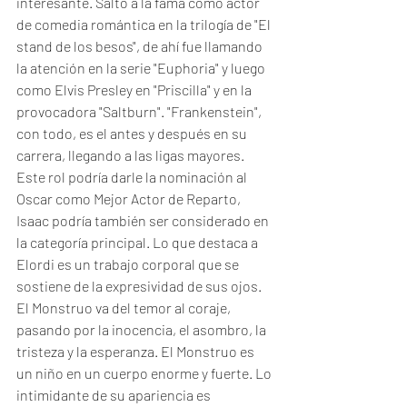
interesante. Saltó a la fama como actor 
de comedia romántica en la trilogía de "El 
stand de los besos", de ahí fue llamando 
la atención en la serie "Euphoria" y luego 
como Elvis Presley en "Priscilla" y en la 
provocadora "Saltburn". "Frankenstein", 
con todo, es el antes y después en su 
carrera, llegando a las ligas mayores. 
Este rol podría darle la nominación al 
Oscar como Mejor Actor de Reparto, 
Isaac podría también ser considerado en 
la categoría principal. Lo que destaca a 
Elordi es un trabajo corporal que se 
sostiene de la expresividad de sus ojos. 
El Monstruo va del temor al coraje, 
pasando por la inocencia, el asombro, la 
tristeza y la esperanza. El Monstruo es 
un niño en un cuerpo enorme y fuerte. Lo 
intimidante de su apariencia es 