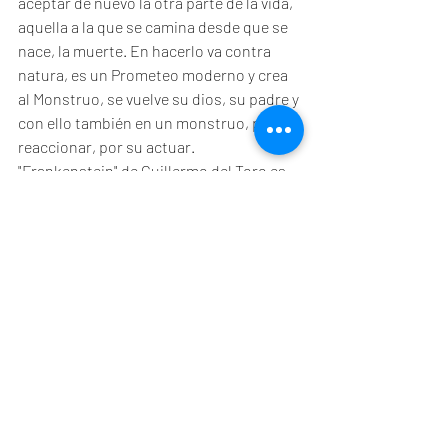
aceptar de nuevo la otra parte de la vida, 
aquella a la que se camina desde que se 
nace, la muerte. En hacerlo va contra 
natura, es un Prometeo moderno y crea 
al Monstruo, se vuelve su dios, su padre y 
con ello también en un monstruo, por su 
reaccionar, por su actuar. 
"Frankenstein" de Guillermo del Toro es 
sobre la vida y la muerte. Es sobre el más 
gran misterio, sobre aquello que 
buscamos eludir desde el primer día y 
sobre aquello que ya está sucediendo. 
Sobre aquello que explican la religión y la 
ciencia y sobre aquello de lo cuál 
ninguna de las dos tienen todas las 
respuestas. "Frankenstein" de Guillermo 
del Toro es poesía pura, es naturaleza 
muerta, es una obra maestra. 
Frankenstein se lo dice a su Creación 