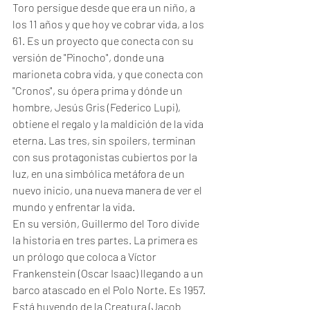
Toro persigue desde que era un niño, a 
los 11 años y que hoy ve cobrar vida, a los 
61. Es un proyecto que conecta con su 
versión de "Pinocho", donde una 
marioneta cobra vida, y que conecta con 
"Cronos", su ópera prima y dónde un 
hombre, Jesús Gris (Federico Lupi), 
obtiene el regalo y la maldición de la vida 
eterna. Las tres, sin spoilers, terminan 
con sus protagonistas cubiertos por la 
luz, en una simbólica metáfora de un 
nuevo inicio, una nueva manera de ver el 
mundo y enfrentar la vida. 
En su versión, Guillermo del Toro divide 
la historia en tres partes. La primera es 
un prólogo que coloca a Víctor 
Frankenstein (Oscar Isaac) llegando a un 
barco atascado en el Polo Norte. Es 1957. 
Está huyendo de la Creatura (Jacob 