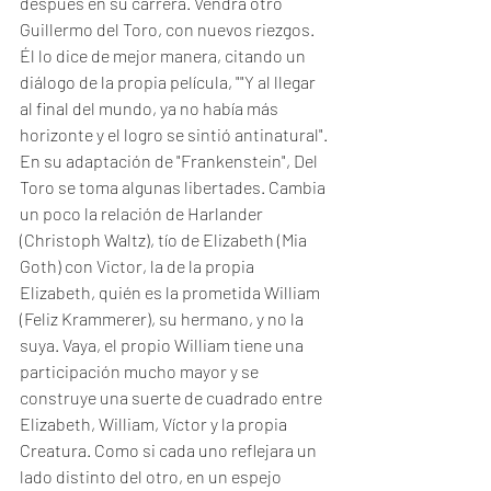
después en su carrera. Vendrá otro 
Guillermo del Toro, con nuevos riezgos. 
Él lo dice de mejor manera, citando un 
diálogo de la propia película, ""Y al llegar 
al final del mundo, ya no había más 
horizonte y el logro se sintió antinatural".
En su adaptación de "Frankenstein", Del 
Toro se toma algunas libertades. Cambia 
un poco la relación de Harlander 
(Christoph Waltz), tío de Elizabeth (Mia 
Goth) con Victor, la de la propia 
Elizabeth, quién es la prometida William 
(Feliz Krammerer), su hermano, y no la 
suya. Vaya, el propio William tiene una 
participación mucho mayor y se 
construye una suerte de cuadrado entre 
Elizabeth, William, Víctor y la propia 
Creatura. Como si cada uno reflejara un 
lado distinto del otro, en un espejo 