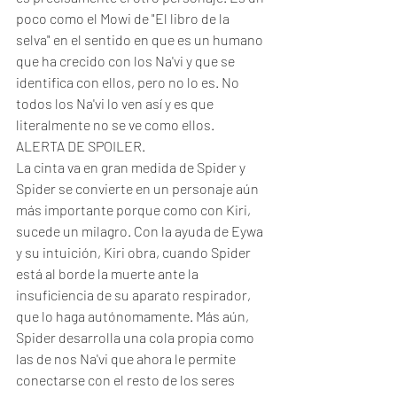
poco como el Mowi de "El libro de la 
selva" en el sentido en que es un humano 
que ha crecido con los Na'vi y que se 
identifica con ellos, pero no lo es. No 
todos los Na'vi lo ven así y es que 
literalmente no se ve como ellos. 
ALERTA DE SPOILER. 
La cinta va en gran medida de Spider y 
Spider se convierte en un personaje aún 
más importante porque como con Kiri, 
sucede un milagro. Con la ayuda de Eywa 
y su intuición, Kiri obra, cuando Spider 
está al borde la muerte ante la 
insuficiencia de su aparato respirador, 
que lo haga autónomamente. Más aún, 
Spider desarrolla una cola propia como 
las de nos Na'vi que ahora le permite 
conectarse con el resto de los seres 