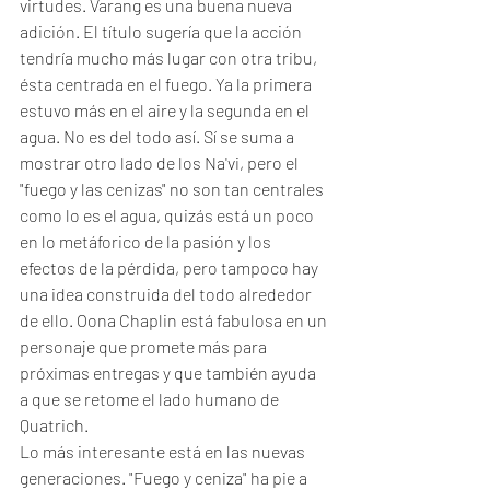
virtudes. Varang es una buena nueva 
adición. El título sugería que la acción 
tendría mucho más lugar con otra tribu, 
ésta centrada en el fuego. Ya la primera 
estuvo más en el aire y la segunda en el 
agua. No es del todo así. Sí se suma a 
mostrar otro lado de los Na'vi, pero el 
"fuego y las cenizas" no son tan centrales 
como lo es el agua, quizás está un poco 
en lo metáforico de la pasión y los 
efectos de la pérdida, pero tampoco hay 
una idea construida del todo alrededor 
de ello. Oona Chaplin está fabulosa en un 
personaje que promete más para 
próximas entregas y que también ayuda 
a que se retome el lado humano de 
Quatrich. 
Lo más interesante está en las nuevas 
generaciones. "Fuego y ceniza" ha pie a 