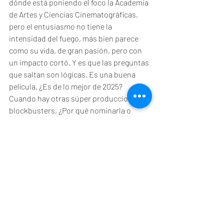
dónde está poniendo el foco la Academia 
de Artes y Ciencias Cinematográficas, 
pero el entusiasmo no tiene la 
intensidad del fuego, más bien parece 
como su vida, de gran pasión, pero con 
un impacto cortó. Y es que las preguntas 
que saltan son lógicas. Es una buena 
película, ¿Es de lo mejor de 2025? 
Cuando hay otras súper producciones o 
blockbusters, ¿Por qué nominarla o 
reconocerla cuando hay otras más 
innovadoras como "F1"? ¿No es 
reconocer lo mismo? "Wicked for Good" 
está en un lugar similar. Es el mismo 
truco. Le falta la novedad que sí 
consiguió, por ejemplo, "Zootopia 2" o 
poco antes "Intesa Mente 2". La base y la 
fórmula son las misas de las primeras, 
pero la novedad es suficiente como para 