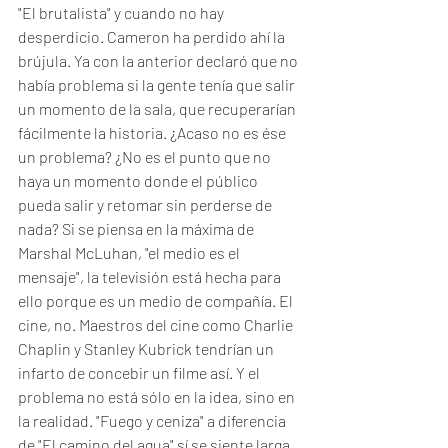
"El brutalista" y cuando no hay 
desperdicio. Cameron ha perdido ahí la 
brújula. Ya con la anterior declaró que no 
había problema si la gente tenía que salir 
un momento de la sala, que recuperarían 
fácilmente la historia. ¿Acaso no es ése 
un problema? ¿No es el punto que no 
haya un momento donde el público 
pueda salir y retomar sin perderse de 
nada? Si se piensa en la máxima de 
Marshal McLuhan, "el medio es el 
mensaje", la televisión está hecha para 
ello porque es un medio de compañía. El 
cine, no. Maestros del cine como Charlie 
Chaplin y Stanley Kubrick tendrían un 
infarto de concebir un filme así. Y el 
problema no está sólo en la idea, sino en 
la realidad. "Fuego y ceniza" a diferencia 
de "El camino del agua" sí se siente larga, 