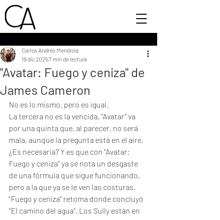
Carlos Andrés Mendiola
19 dic 2025
7 min de lectura
"Avatar: Fuego y ceniza" de
James Cameron
No es lo mismo, pero es igual. 
La tercera no es la vencida. "Avatar" va 
por una quinta que, al parecer, no será 
mala, aunque la pregunta está en el aire, 
¿Es necesaria? Y es que con "Avatar: 
Fuego y ceniza" ya se nota un desgaste 
de una fórmula que sigue funcionando, 
pero a la que ya se le ven las costuras. 
"Fuego y ceniza" retoma donde concluyó 
"El camino del agua". Los Sully están en 