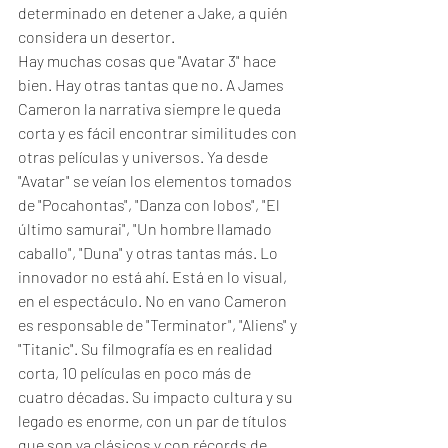
determinado en detener a Jake, a quién 
considera un desertor. 
Hay muchas cosas que "Avatar 3" hace 
bien. Hay otras tantas que no. A James 
Cameron la narrativa siempre le queda 
corta y es fácil encontrar similitudes con 
otras películas y universos. Ya desde 
"Avatar" se veían los elementos tomados 
de "Pocahontas", "Danza con lobos", "El 
último samurai", "Un hombre llamado 
caballo", "Duna" y otras tantas más. Lo 
innovador no está ahí. Está en lo visual, 
en el espectáculo. No en vano Cameron 
es responsable de "Terminator", "Aliens" y 
"Titanic". Su filmografía es en realidad 
corta, 10 películas en poco más de 
cuatro décadas. Su impacto cultura y su 
legado es enorme, con un par de títulos 
que son ya clásicos y con récords de 