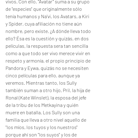
vivos. Con ello, "Avatar" suma a su grupo 
de "especies" que originalmente sólo 
tenía humanos y Na'vi, los Avatars, a Kiri 
y Spider, cuya afiliación no tiene aún 
nombre, pero existe. ¿A dónde lleva todo 
ello? Ésa es la cuestión y quizás, en dos 
películas, la respuesta sera tan sencilla 
como a que todo ser vivo merece vivir en 
respeto y armonía, el propio principio de 
Pandora y Eywa, quizás no se necesiten 
cinco películas para ello, aunque ya 
veremos. Mientras tanto, los Sully 
también suman a otro hijo, Pril, la hija de 
Ronal (Kate Winslet), la esposa del jefe 
de la tribu de los Metkayina y quién 
muere en batalla. Los Sully son una 
familia que lleva a otro nivel aquello de 
"los míos, los tuyos y los nuestros" 
porque ahí son "los suyos" y los de 