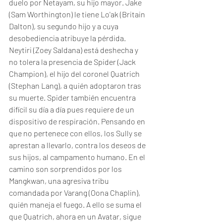
duelo por Netayam, su hijo mayor. Jake 
(Sam Worthington) le tiene Lo'ak (Britain 
Dalton), su segundo hijo y a cuya 
desobediencia atribuye la pérdida. 
Neytiri (Zoey Saldana) está deshecha y 
no tolera la presencia de Spider (Jack 
Champion), el hijo del coronel Quatrich 
(Stephan Lang), a quién adoptaron tras 
su muerte. Spider también encuentra 
difícil su día a día pues requiere de un 
dispositivo de respiración. Pensando en 
que no pertenece con ellos, los Sully se 
aprestan a llevarlo, contra los deseos de 
sus hijos, al campamento humano. En el 
camino son sorprendidos por los 
Mangkwan, una agresiva tribu 
comandada por Varang (Oona Chaplin), 
quién maneja el fuego. A ello se suma el 
que Quatrich, ahora en un Avatar, sigue 