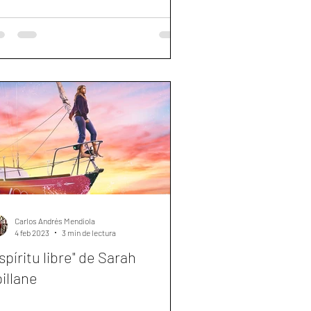
Carlos Andrés Mendiola
4 feb 2023
3 min de lectura
spíritu libre" de Sarah
illane