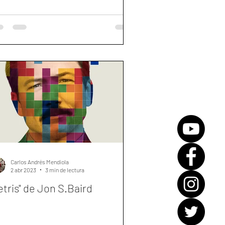
Carlos Andrés Mendiola
2 abr 2023
3 min de lectura
etris" de Jon S.Baird