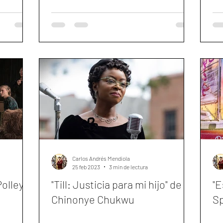
Carlos Andrés Mendiola
25 feb 2023
3 min de lectura
Polley
"Till: Justicia para mi hijo" de
"E
Chinonye Chukwu
Sp