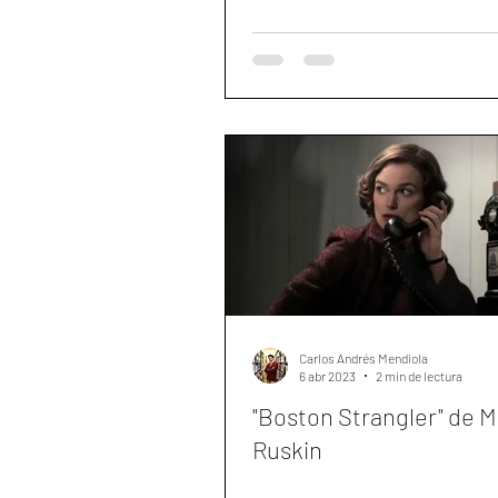
Carlos Andrés Mendiola
6 abr 2023
2 min de lectura
"Boston Strangler" de M
Ruskin