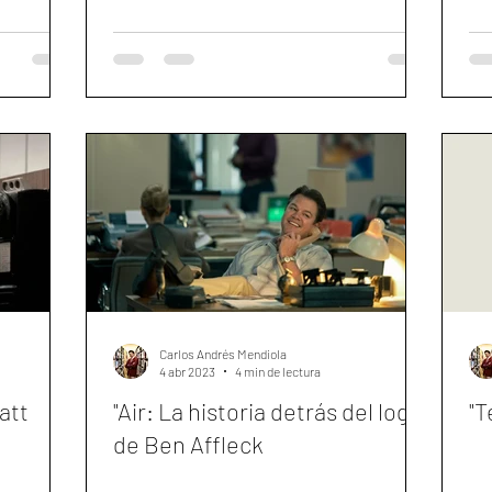
Carlos Andrés Mendiola
4 abr 2023
4 min de lectura
att
"Air: La historia detrás del logo"
"T
de Ben Affleck