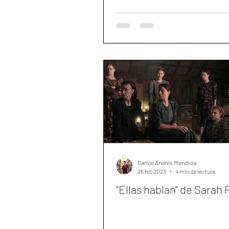
Carlos Andrés Mendiola
26 feb 2023
4 min de lectura
"Ellas hablan" de Sarah 