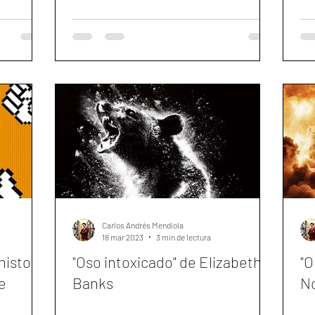
Carlos Andrés Mendiola
18 mar 2023
3 min de lectura
historia
"Oso intoxicado" de Elizabeth
"O
e
Banks
N