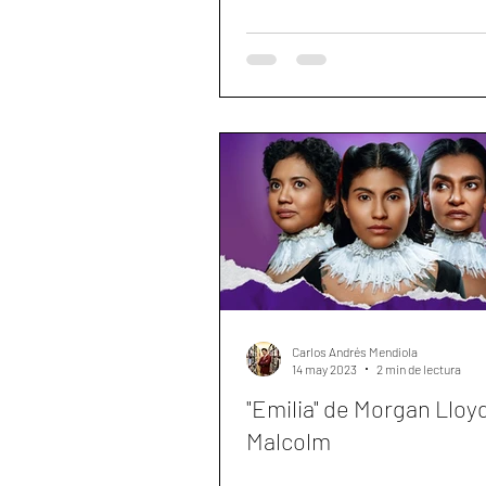
Carlos Andrés Mendiola
14 may 2023
2 min de lectura
"Emilia" de Morgan Lloy
Malcolm