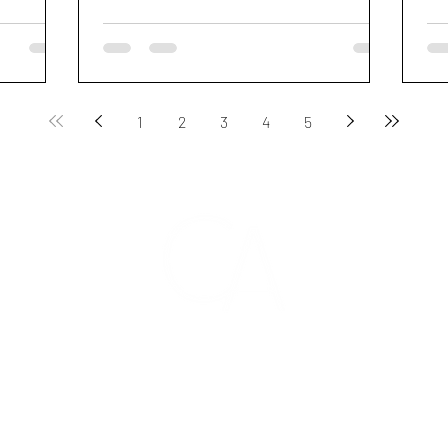
1
2
3
4
5
CONTACTO
ión,
carlosamhdz@hotmail.com