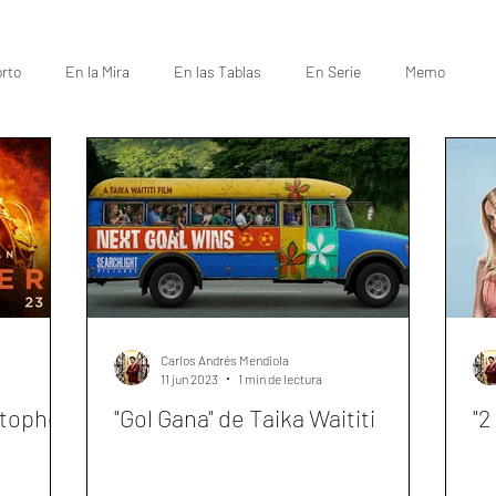
rto
En la Mira
En las Tablas
En Serie
Memo
Carlos Andrés Mendiola
11 jun 2023
1 min de lectura
stopher
"Gol Gana" de Taika Waititi
"2