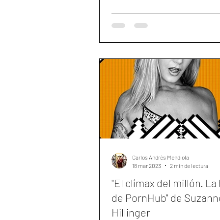
Carlos Andrés Mendiola
18 mar 2023
2 min de lectura
"El clímax del millón. La 
de PornHub" de Suzann
Hillinger