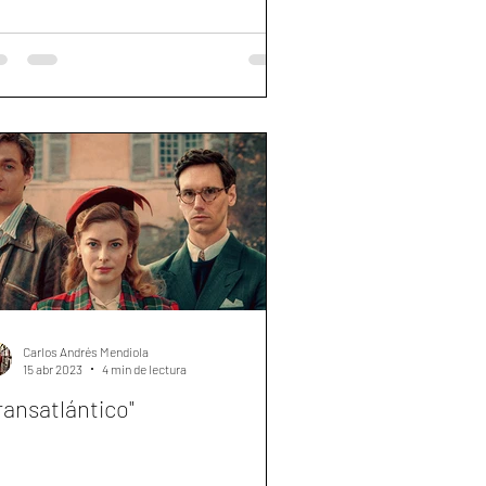
Carlos Andrés Mendiola
15 abr 2023
4 min de lectura
ransatlántico"