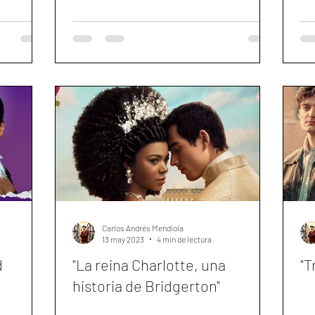
Carlos Andrés Mendiola
13 may 2023
4 min de lectura
d
"La reina Charlotte, una
"T
historia de Bridgerton"