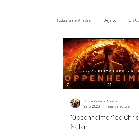
Todas las entradas
Déjà vu
En Co
Oscar
Top
Carlos Andrés Mendiola
22 jul 2023
4 min de lectura
"Oppenheimer" de Chri
Nolan