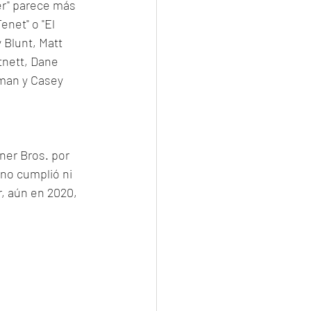
r" parece más 
net" o "El 
 Blunt, Matt 
nett, Dane 
man y Casey 
ner Bros. por 
 no cumplió ni 
, aún en 2020, 