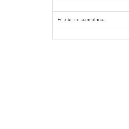
Escribir un comentario...
"Tenet" de Christopher Nolan
ACERCA DE
Storyteller por convicc