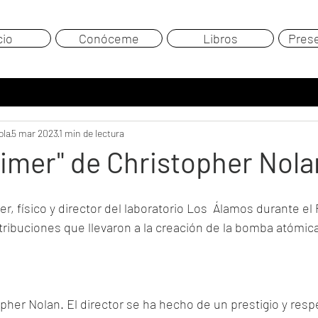
cio
Conóceme
Libros
Pres
ola
5 mar 2023
1 min de lectura
imer" de Christopher Nola
, físico y director del laboratorio Los  Álamos durante el
ribuciones que llevaron a la creación de la bomba atómica 
pher Nolan. El director se ha hecho de un prestigio y res