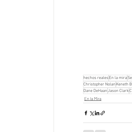
hechos reales
En la mira
Se
Christopher Nolan
Keneth 
Dane DeHaan
Jason Clark
C
En la Mira