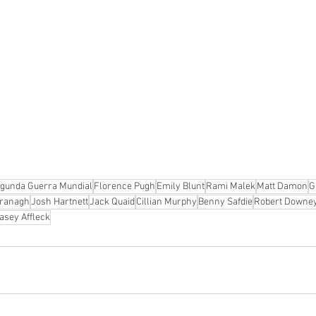
gunda Guerra Mundial
Florence Pugh
Emily Blunt
Rami Malek
Matt Damon
G
Branagh
Josh Hartnett
Jack Quaid
Cillian Murphy
Benny Safdie
Robert Downey
asey Affleck