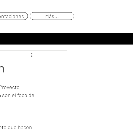
entaciones
Más...
n
 Proyecto 
son el foco del 
peto que hacen 