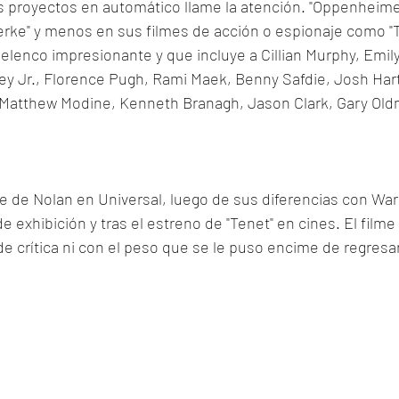
s proyectos en automático llame la atención. "Oppenheime
rke" y menos en sus filmes de acción o espionaje como "Te
 elenco impresionante y que incluye a Cillian Murphy, Emily
 Jr., Florence Pugh, Rami Maek, Benny Safdie, Josh Hart
Matthew Modine, Kenneth Branagh, Jason Clark, Gary Old
me de Nolan en Universal, luego de sus diferencias con War
e exhibición y tras el estreno de "Tenet" en cines. El filme
de crítica ni con el peso que se le puso encime de regresar