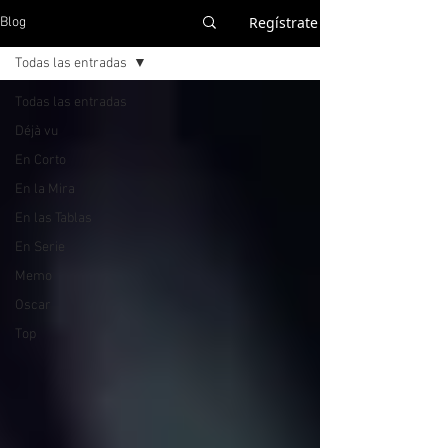
Regístrate
Blog
Todas las entradas
Todas las entradas
Déjà vu
En Corto
En la Mira
En las Tablas
En Serie
Memo
Oscar
Top