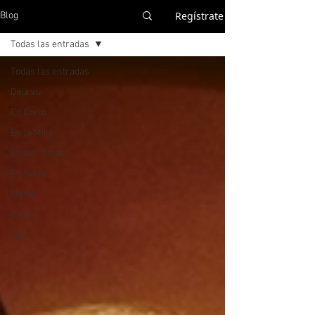
Regístrate
Blog
Todas las entradas
Todas las entradas
Déjà vu
En Corto
En la Mira
En las Tablas
En Serie
Memo
Oscar
Top