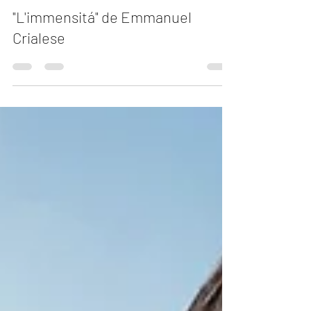
Carlos Andrés Mendiola
13 ago 2023
1 min de lectura
"L'immensitá" de Emmanuel
Crialese