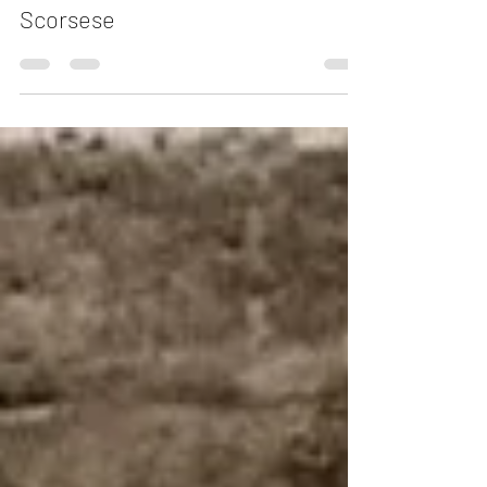
Carlos Andrés Mendiola
22 oct 2023
4 min de lectura
"Los asesinos de la luna" de Martin
Scorsese