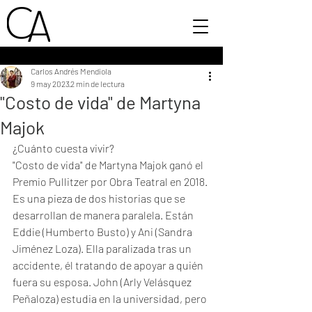
Carlos Andrés Mendiola
9 may 2023
2 min de lectura
"Costo de vida" de Martyna
Majok
¿Cuánto cuesta vivir?
"Costo de vida" de Martyna Majok ganó el 
Premio Pullitzer por Obra Teatral en 2018. 
Es una pieza de dos historias que se 
desarrollan de manera paralela. Están 
Eddie (Humberto Busto) y Ani (Sandra 
Jiménez Loza). Ella paralizada tras un 
accidente, él tratando de apoyar a quién 
fuera su esposa. John (Arly Velásquez 
Peñaloza) estudia en la universidad, pero 