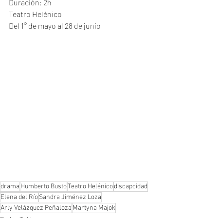
Duración: 2h
Teatro Helénico
Del 1° de mayo al 28 de junio
drama
Humberto Busto
Teatro Helénico
discapcidad
Elena del Río
Sandra Jiménez Loza
Arly Velázquez Peñaloza
Martyna Majok