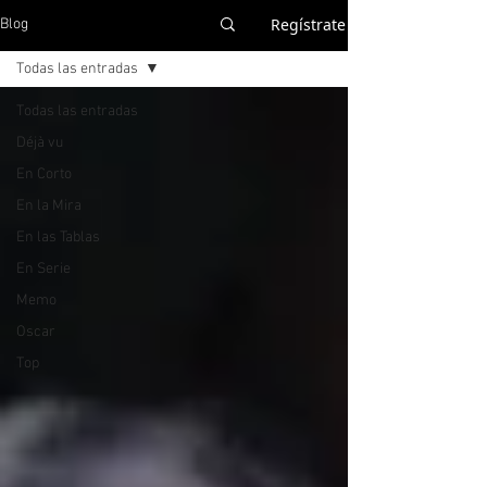
Regístrate
Blog
Todas las entradas
Todas las entradas
Déjà vu
En Corto
En la Mira
En las Tablas
En Serie
Memo
Oscar
Top