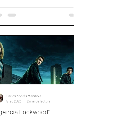
Carlos Andrés Mendiola
5 feb 2023
2 min de lectura
gencia Lockwood"