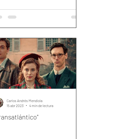
Carlos Andrés Mendiola
15 abr 2023
4 min de lectura
ransatlántico"