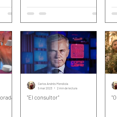
Carlos Andrés Mendiola
5 mar 2023
2 min de lectura
porada
"El consultor"
"O