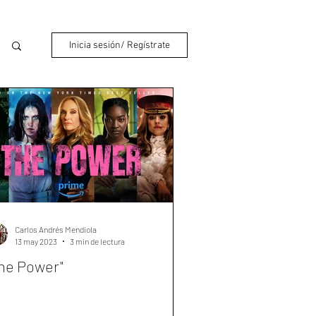
Inicia sesión/ Regístrate
Carlos Andrés Mendiola
13 may 2023
3 min de lectura
he Power"