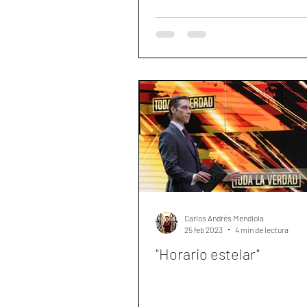
Carlos Andrés Mendiola
25 feb 2023
4 min de lectura
"Horario estelar"