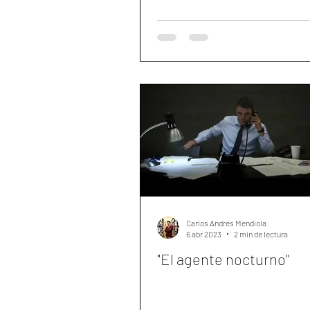
Carlos Andrés Mendiola
6 abr 2023
2 min de lectura
"El agente nocturno"