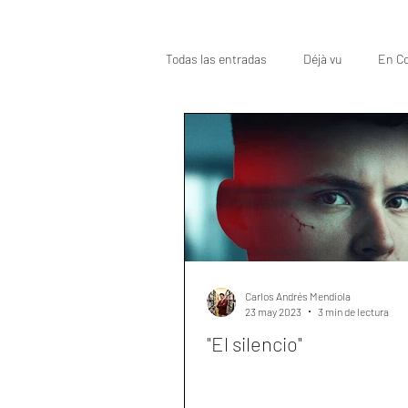
Todas las entradas
Déjà vu
En Co
Oscar
Top
Carlos Andrés Mendiola
23 may 2023
3 min de lectura
"El silencio"