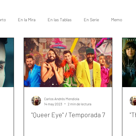
rto
En la Mira
En las Tablas
En Serie
Memo
Carlos Andrés Mendiola
14 may 2023
2 min de lectura
"Queer Eye" / Temporada 7
"T