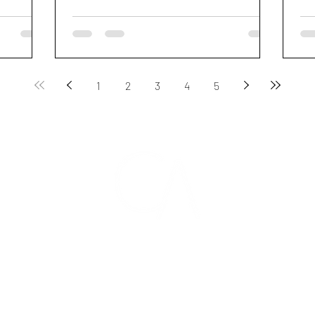
1
2
3
4
5
CONTACTO
ión,
carlosamhdz@hotmail.com