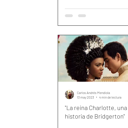
Carlos Andrés Mendiola
13 may 2023
4 min de lectura
"La reina Charlotte, una
historia de Bridgerton"