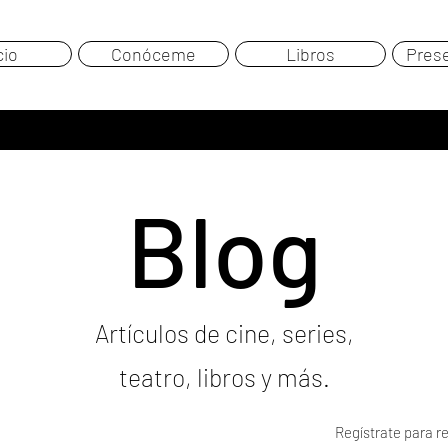
cio
Conóceme
Libros
Pres
Blog
Artículos de cine, series,
teatro, libros y más.
Regístrate para re