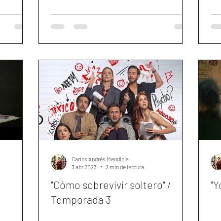
Carlos Andrés Mendiola
3 abr 2023
2 min de lectura
"Cómo sobrevivir soltero" /
"Y
Temporada 3