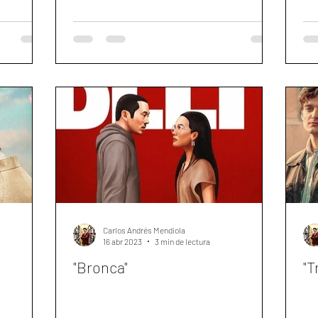
Carlos Andrés Mendiola
16 abr 2023
3 min de lectura
"Bronca"
"T