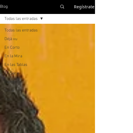
Regístrate
Blog
Todas las entradas
Todas las entradas
Déjà vu
En Corto
En la Mira
En las Tablas
En Serie
Memo
Oscar
Top