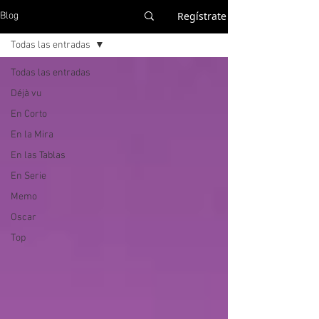
Regístrate
Blog
Todas las entradas
Todas las entradas
Déjà vu
En Corto
En la Mira
En las Tablas
En Serie
Memo
Oscar
Top