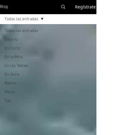
Regístrate
Blog
Todas las entradas
Todas las entradas
Déjà vu
En Corto
En la Mira
En las Tablas
En Serie
Memo
Oscar
Top