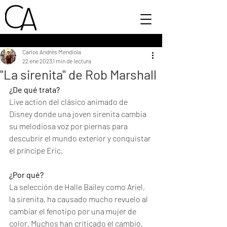
Carlos Andrés Mendiola
22 ene 2023
1 min de lectura
"La sirenita" de Rob Marshall
¿De qué trata?
Live action del clásico animado de 
Disney donde una joven sirenita cambia 
su melodiosa voz por piernas para 
descubrir el mundo exterior y conquistar 
el príncipe Eric. 
¿Por qué?
La selección de Halle Bailey como Ariel, 
la sirenita, ha causado mucho revuelo al 
cambiar el fenotipo por una mujer de 
color. Muchos han criticado el cambio, 