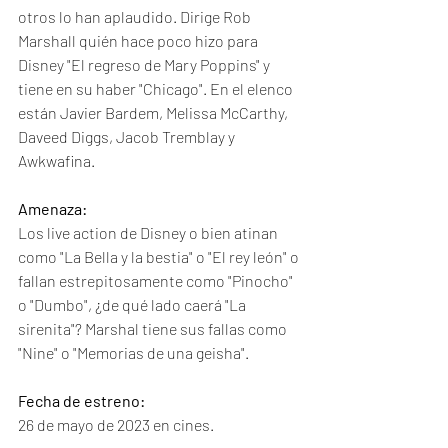
otros lo han aplaudido. Dirige Rob 
Marshall quién hace poco hizo para 
Disney "El regreso de Mary Poppins" y 
tiene en su haber "Chicago". En el elenco 
están Javier Bardem, Melissa McCarthy, 
Daveed Diggs, Jacob Tremblay y 
Awkwafina. 
Amenaza:
Los live action de Disney o bien atinan 
como "La Bella y la bestia" o "El rey león" o 
fallan estrepitosamente como "Pinocho" 
o "Dumbo", ¿de qué lado caerá "La 
sirenita"? Marshal tiene sus fallas como 
"Nine" o "Memorias de una geisha". 
Fecha de estreno:
26 de mayo de 2023 en cines. 