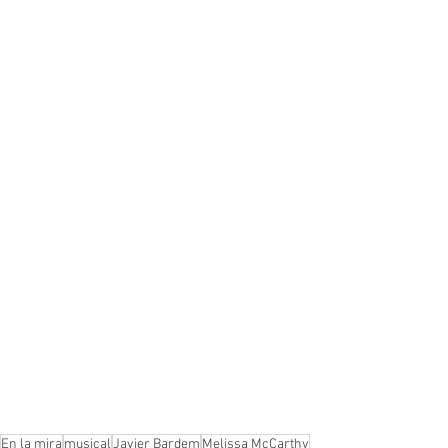
En la mira
musical
Javier Bardem
Melissa McCarthy