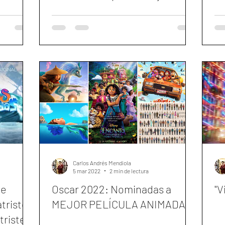
K. Thompson
Carlos Andrés Mendiola
5 mar 2022
2 min de lectura
de
Oscar 2022: Nominadas a
"V
triste y
MEJOR PELÍCULA ANIMADA
triste