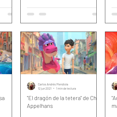
Carlos Andrés Mendiola
12 jun 2021
1 min de lectura
sa
"El dragón de la tetera" de Chris
"A
Appelhans
má