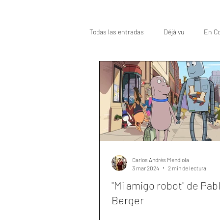
Todas las entradas
Déjà vu
En Co
Oscar
Top
Carlos Andrés Mendiola
3 mar 2024
2 min de lectura
"Mi amigo robot" de Pab
Berger