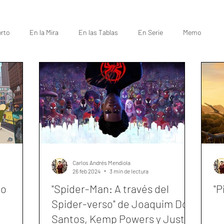
rto
En la Mira
En las Tablas
En Serie
Memo
Carlos Andrés Mendiola
26 feb 2024
3 min de lectura
lo
"Spider-Man: A través del
"P
Spider-verso" de Joaquim Dos
Santos, Kemp Powers y Justin