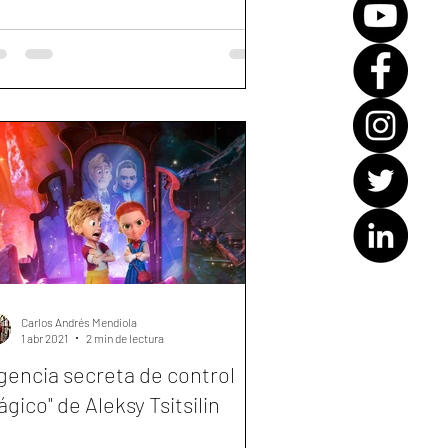
Carlos Andrés Mendiola
1 abr 2021
2 min de lectura
gencia secreta de control
gico" de Aleksy Tsitsilin