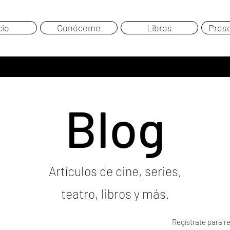
cio
Conóceme
Libros
Pres
Blog
Artículos de cine, series,
teatro, libros y más.
Regístrate para re