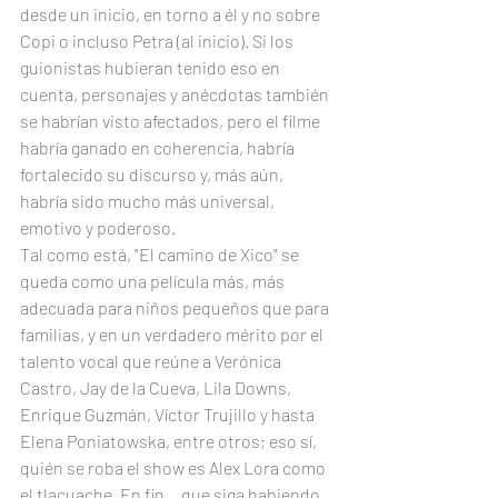
desde un inicio, en torno a él y no sobre 
Copi o incluso Petra (al inicio). Si los 
guionistas hubieran tenido eso en 
cuenta, personajes y anécdotas también 
se habrían visto afectados, pero el filme 
habría ganado en coherencia, habría 
fortalecido su discurso y, más aún, 
habría sido mucho más universal, 
emotivo y poderoso.
Tal como está, "El camino de Xico" se 
queda como una película más, más 
adecuada para niños pequeños que para 
familias, y en un verdadero mérito por el 
talento vocal que reúne a Verónica 
Castro, Jay de la Cueva, Lila Downs, 
Enrique Guzmán, Víctor Trujillo y hasta 
Elena Poniatowska, entre otros; eso sí, 
quién se roba el show es Alex Lora como 
el tlacuache. En fin... que siga habiendo 