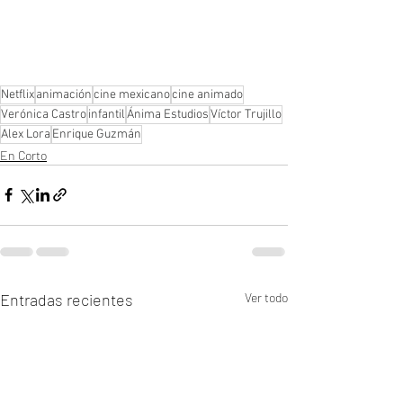
Netflix
animación
cine mexicano
cine animado
Verónica Castro
infantil
Ánima Estudios
Víctor Trujillo
Alex Lora
Enrique Guzmán
En Corto
Entradas recientes
Ver todo