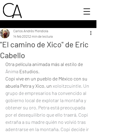
Carlos Andrés Mendiola
14 feb 2021
2 min de lectura
"El camino de Xico" de Eric
Cabello
Otra película animada más al estilo de 
Ánima 
Estudios.
Copi vive en un pueblo de México con su 
abuela Petra y Xico, un 
xoloitzcuintle. Un 
grupo de empresarios ha convencido al 
gobierno local de explotar la montaña y 
obtener su oro. Petra está preocupada 
por el desequilibrio que ello traerá, Copi 
extraña a su madre quién no volvió tras 
adentrarse en la montaña. Copi decide ir 