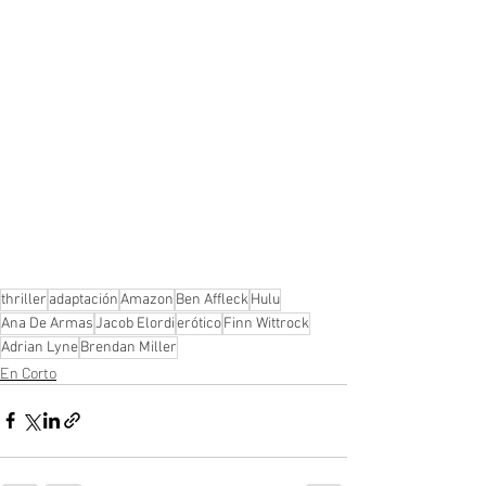
thriller
adaptación
Amazon
Ben Affleck
Hulu
Ana De Armas
Jacob Elordi
erótico
Finn Wittrock
Adrian Lyne
Brendan Miller
En Corto