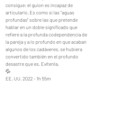
consigue; el guion es incapaz de 
articularlo. Es como si las "aguas 
profundas" sobre las que pretende 
hablar en un doble significado que 
refiere a la profunda codependencia de 
la pareja y a lo profundo en que acaban 
algunos de los cadáveres, se hubiera 
convertido también en el profundo 
desastre que es. Evítenla. 
💦
EE. UU. 2022 - 1h 55m