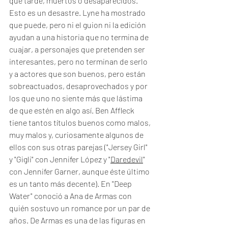
que tarde, muertos o desaparecidos. 
Esto es un desastre. Lyne ha mostrado 
que puede, pero ni el guion ni la edición 
ayudan a una historia que no termina de 
cuajar, a personajes que pretenden ser 
interesantes, pero no terminan de serlo 
y a actores que son buenos, pero están 
sobreactuados, desaprovechados y por 
los que uno no siente más que lástima 
de que estén en algo así. Ben Affleck 
tiene tantos títulos buenos como malos, 
muy malos y, curiosamente algunos de 
ellos con sus otras parejas ("Jersey Girl" 
y "Gigli" con Jennifer López y "
Daredevil
" 
con Jennifer Garner, aunque éste último 
es un tanto más decente). En "Deep 
Water" conoció a Ana de Armas con 
quién sostuvo un romance por un par de 
años. De Armas es una de las figuras en 