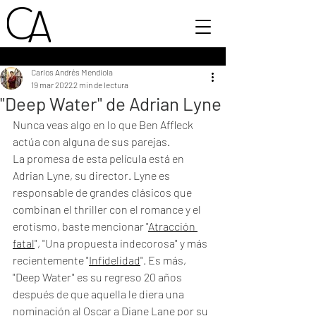
Carlos Andrés Mendiola
19 mar 2022
2 min de lectura
"Deep Water" de Adrian Lyne
Nunca veas algo en lo que Ben Affleck 
actúa con alguna de sus parejas. 
La promesa de esta película está en 
Adrian Lyne, su director. Lyne es 
responsable de grandes clásicos que 
combinan el thriller con el romance y el 
erotismo, baste mencionar "
Atracción 
fatal
", "Una propuesta indecorosa" y más 
recientemente "
Infidelidad
". Es más, 
"Deep Water" es su regreso 20 años 
después de que aquella le diera una 
nominación al Oscar a Diane Lane por su 