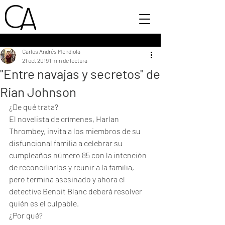
Carlos Andrés Mendiola
21 oct 2019
1 min de lectura
"Entre navajas y secretos" de
Rian Johnson
¿De qué trata?
El novelista de crímenes, Harlan 
Thrombey, invita a los miembros de su 
disfuncional familia a celebrar su 
cumpleaños número 85 con la intención 
de reconciliarlos y reunir a la familia, 
pero termina asesinado y ahora el 
detective Benoit Blanc deberá resolver 
quién es el culpable.
¿Por qué?