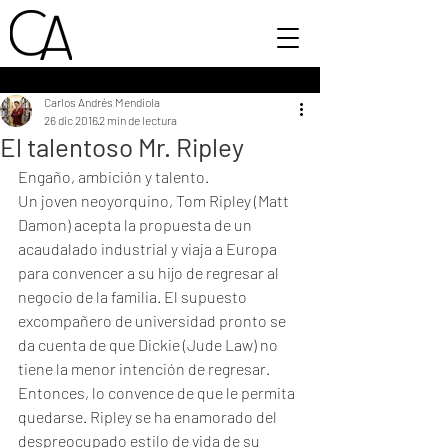
Carlos Andrés Mendiola
26 dic 2016
2 min de lectura
El talentoso Mr. Ripley
Engaño, ambición y talento. 
Un joven neoyorquino, Tom Ripley (Matt 
Damon) acepta la propuesta de un 
acaudalado industrial y viaja a Europa 
para convencer a su hijo de regresar al 
negocio de la familia. El supuesto 
excompañero de universidad pronto se 
da cuenta de que Dickie (Jude Law) no 
tiene la menor intención de regresar. 
Entonces, lo convence de que le permita 
quedarse. Ripley se ha enamorado del 
despreocupado estilo de vida de su 