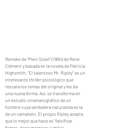
Remake
 de “Plein Soleil” (1960) de René 
Clément y basada en la novela de Patricia 
Highsmith, “El talentoso Mr. Ripley” es un 
interesante 
thriller
 psicológico que 
rescata los temas del original y les da 
una nueva forma. Así, se transforma en 
un estudio cinematográfico de un 
hombre cuya verdadera naturaleza es la 
de un camaleón. El propio Ripley acepta 
que lo mejor que hace es “falsificar 
firmas, decir mentiras e imitar 