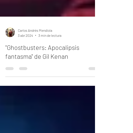
Carlos Andrés Mendiola
3 abr 2024
3 min de lectura
"Ghostbusters: Apocalipsis
fantasma" de Gil Kenan