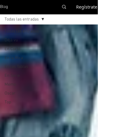
Regístrate
Blog
Todas las entradas
Todas las entradas
Déjà vu
En Corto
En la Mira
En las Tablas
En Serie
Memo
Oscar
Top