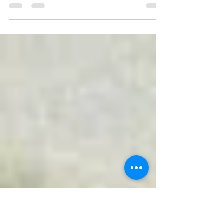
Carlos Andrés Mendiola
19 feb 2023
4 min de lectura
"Ant-Man & Wasp: Quantunmania"
de Peyton Reed