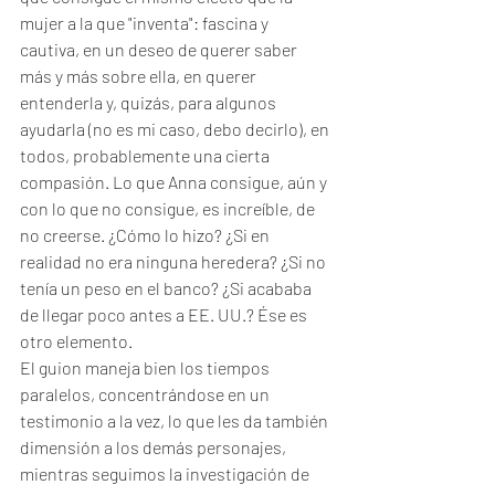
mujer a la que "inventa": fascina y 
cautiva, en un deseo de querer saber 
más y más sobre ella, en querer 
entenderla y, quizás, para algunos 
ayudarla (no es mi caso, debo decirlo), en 
todos, probablemente una cierta 
compasión. Lo que Anna consigue, aún y 
con lo que no consigue, es increíble, de 
no creerse. ¿Cómo lo hizo? ¿Si en 
realidad no era ninguna heredera? ¿Si no 
tenía un peso en el banco? ¿Si acababa 
de llegar poco antes a EE. UU.? Ése es 
otro elemento.
El guion maneja bien los tiempos 
paralelos, concentrándose en un 
testimonio a la vez, lo que les da también 
dimensión a los demás personajes, 
mientras seguimos la investigación de 