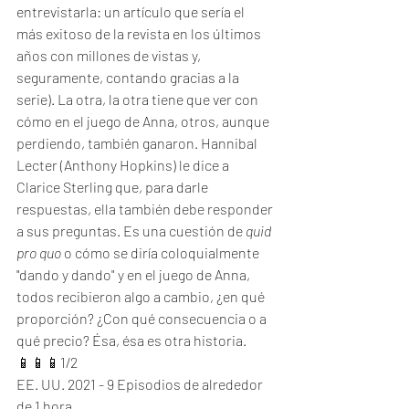
entrevistarla: un artículo que sería el 
más exitoso de la revista en los últimos 
años con millones de vistas y, 
seguramente, contando gracias a la 
serie). La otra, la otra tiene que ver con 
cómo en el juego de Anna, otros, aunque 
perdiendo, también ganaron. Hannibal 
Lecter (Anthony Hopkins) le dice a 
Clarice Sterling que, para darle 
respuestas, ella también debe responder 
a sus preguntas. Es una cuestión de 
quid 
pro quo 
o cómo se diría coloquialmente 
"dando y dando" y en el juego de Anna, 
todos recibieron algo a cambio, ¿en qué 
proporción? ¿Con qué consecuencia o a 
qué precio? Ésa, ésa es otra historia. 
📱📱📱1/2
EE. UU. 2021 - 9 Episodios de alrededor 
de 1 hora