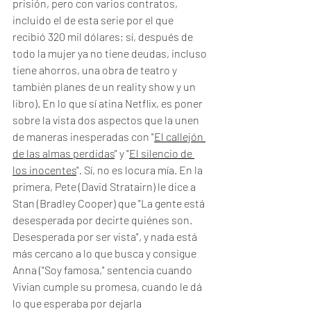
prisión, pero con varios contratos, 
incluido el de esta serie por el que 
recibió 320 mil dólares; sí, después de 
todo la mujer ya no tiene deudas, incluso 
tiene ahorros, una obra de teatro y 
también planes de un reality show y un 
libro). En lo que sí atina Netflix, es poner 
sobre la vista dos aspectos que la unen 
de maneras inesperadas con "
El callejón 
de las almas perdidas
" y "
El silencio de 
los inocentes
". Sí, no es locura mía. En la 
primera, Pete (David Stratairn) le dice a 
Stan (Bradley Cooper) que "La gente está 
desesperada por decirte quiénes son. 
Desesperada por ser vista", y nada está 
más cercano a lo que busca y consigue 
Anna ("Soy famosa," sentencia cuando 
Vivian cumple su promesa, cuando le dá 
lo que esperaba por dejarla 