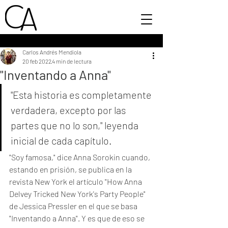
Carlos Andrés Mendiola
20 feb 2022
4 min de lectura
"Inventando a Anna"
"Esta historia es completamente 
verdadera, excepto por las 
partes que no lo son," leyenda 
inicial de cada capítulo. 
"Soy famosa," dice Anna Sorokin cuando, 
estando en prisión, se publica en la 
revista New York el artículo "How Anna 
Delvey Tricked New York's Party People" 
de Jessica Pressler en el que se basa 
"Inventando a Anna". Y es que de eso se 