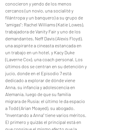
conocieron y yendo de los menos 
cercanos (un novio, una socialité y 
filántropa y un banquero) a su grupo de 
"amigas": Rachel Williams (Katie Lowes), 
trabajadora de Vanity Fair y uno de los 
demandantes, Neff Davis (Alexis Floyd), 
una aspirante a cineasta estancada en 
un trabajo en un hotel, y Kacy Duke 
(Laverne Cox), una coach personal. Los 
últimos dos se centran en su detención y 
jucio, donde en el Episodio 7 está 
dedicado a explorar de dónde viene 
Anna, su infancia y adolescencia en 
Alemania, luego de que su familia 
migrara de Rusia; el último le da espacio 
a Todd (Arian Moayed), su abogado. 
"Inventando a Anna" tiene varios méritos. 
El primero y quizás el principal está en 
que consigue el mismo efecto que la 