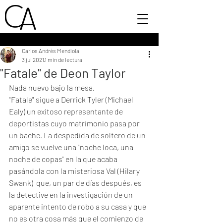
Carlos Andrés Mendiola
3 jul 2021
1 min de lectura
"Fatale" de Deon Taylor
Nada nuevo bajo la mesa. 
"Fatale" sigue a Derrick Tyler (Michael 
Ealy) un exitoso representante de 
deportistas cuyo matrimonio pasa por 
un bache. La despedida de soltero de un 
amigo se vuelve una "noche loca, una 
noche de copas" en la que acaba 
pasándola con la misteriosa Val (Hilary 
Swank)  que, un par de días después, es 
la detective en la investigación de un 
aparente intento de robo a su casa y que 
no es otra cosa más que el comienzo de 