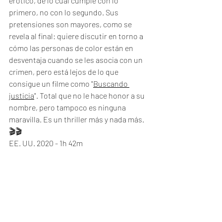
erótico, de lo cual cumple con lo 
primero, no con lo segundo. Sus 
pretensiones son mayores, como se 
revela al final: quiere discutir en torno a 
cómo las personas de color están en 
desventaja cuando se les asocia con un 
crimen, pero está lejos de lo que 
consigue un filme como "
Buscando 
justicia
". Total que no le hace honor a su 
nombre, pero tampoco es ninguna 
maravilla. Es un thriller más y nada más.
🎬🎬
EE. UU. 2020 - 1h 42m