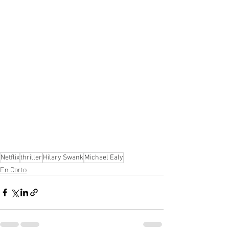
Netflix
thriller
Hilary Swank
Michael Ealy
En Corto