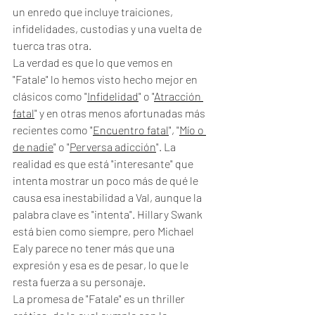
un enredo que incluye traiciones, 
infidelidades, custodias y una vuelta de 
tuerca tras otra.  
La verdad es que lo que vemos en 
"Fatale" lo hemos visto hecho mejor en 
clásicos como "
Infidelidad
" o "
Atracción 
fatal
" y en otras menos afortunadas más 
recientes como "
Encuentro fatal
", "
Mío o 
de nadie
" o "
Perversa adicción
". La 
realidad es que está "interesante" que 
intenta mostrar un poco más de qué le 
causa esa inestabilidad a Val, aunque la 
palabra clave es "intenta". Hillary Swank 
está bien como siempre, pero Michael 
Ealy parece no tener más que una 
expresión y esa es de pesar, lo que le 
resta fuerza a su personaje. 
La promesa de "Fatale" es un thriller 