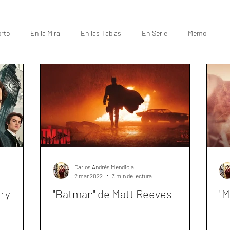
rto
En la Mira
En las Tablas
En Serie
Memo
Carlos Andrés Mendiola
2 mar 2022
3 min de lectura
rry
"Batman" de Matt Reeves
"M