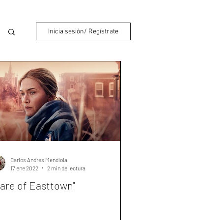
Inicia sesión/ Regístrate
Carlos Andrés Mendiola
17 ene 2022
2 min de lectura
are of Easttown"