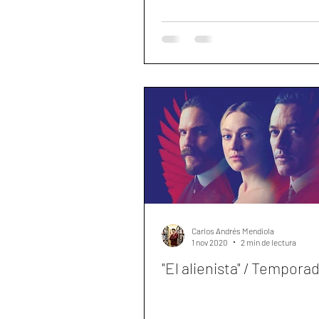
Carlos Andrés Mendiola
1 nov 2020
2 min de lectura
"El alienista" / Tempora