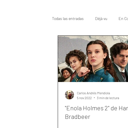
Todas las entradas
Déjà vu
En Co
Oscar
Top
Carlos Andrés Mendiola
5 nov 2022
3 min de lectura
"Enola Holmes 2" de Ha
Bradbeer