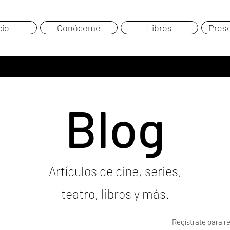
cio
Conóceme
Libros
Pres
Blog
Artículos de cine, series,
teatro, libros y más.
Regístrate para re