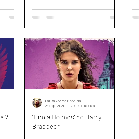
Carlos Andrés Mendiola
24 sept 2020
2 min de lectura
da 2
"Enola Holmes" de Harry
Bradbeer