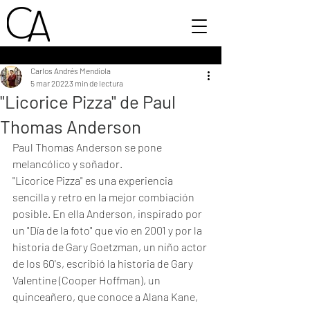
Carlos Andrés Mendiola
5 mar 2022
3 min de lectura
"Licorice Pizza" de Paul
Thomas Anderson
Paul Thomas Anderson se pone 
melancólico y soñador. 
"Licorice Pizza" es una experiencia 
sencilla y retro en la mejor combiación 
posible. En ella Anderson, inspirado por 
un "Día de la foto" que vio en 2001 y por la 
historia de Gary Goetzman, un niño actor 
de los 60's, escribió la historia de Gary 
Valentine (Cooper Hoffman), un 
quinceañero, que conoce a Alana Kane, 