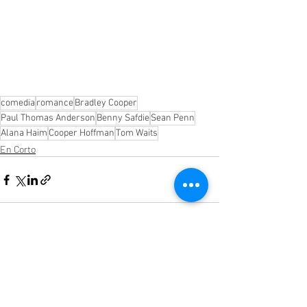
comedia
romance
Bradley Cooper
Paul Thomas Anderson
Benny Safdie
Sean Penn
Alana Haim
Cooper Hoffman
Tom Waits
En Corto
Entradas recientes
Ver todo