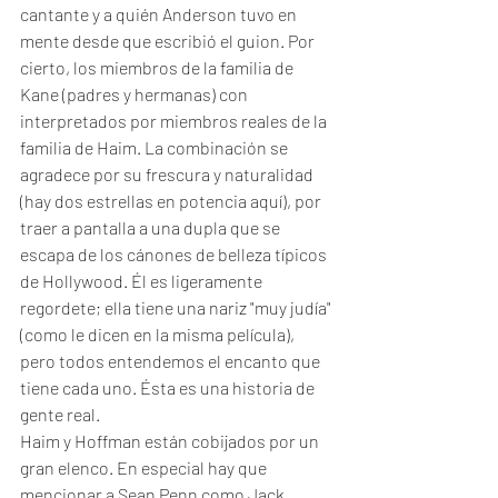
cantante y a quién Anderson tuvo en 
mente desde que escribió el guion. Por 
cierto, los miembros de la familia de 
Kane (padres y hermanas) con 
interpretados por miembros reales de la 
familia de Haim. La combinación se 
agradece por su frescura y naturalidad 
(hay dos estrellas en potencia aquí), por 
traer a pantalla a una dupla que se 
escapa de los cánones de belleza típicos 
de Hollywood. Él es ligeramente 
regordete; ella tiene una nariz "muy judía" 
(como le dicen en la misma película), 
pero todos entendemos el encanto que 
tiene cada uno. Ésta es una historia de 
gente real. 
Haim y Hoffman están cobijados por un 
gran elenco. En especial hay que 
mencionar a Sean Penn como Jack 