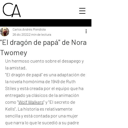
Carlos Andrés Mendiola
26 dic 2022
2 min de lectura
"El dragón de papá" de Nora
Twomey
Un hermoso cuento sobre el desapego y 
la amistad.
"El dragón de papá" es una adaptación de 
la novela homónima de 1949 de Ruth 
Stiles y está creada por el equipo que ha 
entregado ya clásicos de la animación 
como "
Wolf Walkers
" y "El secreto de 
Kells". La historia es relativamente 
sencilla y está contada por una mujer 
que narra lo que le sucedió a su padre 