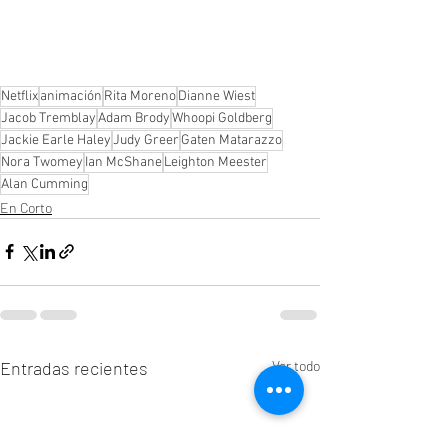
Netflix
animación
Rita Moreno
Dianne Wiest
Jacob Tremblay
Adam Brody
Whoopi Goldberg
Jackie Earle Haley
Judy Greer
Gaten Matarazzo
Nora Twomey
Ian McShane
Leighton Meester
Alan Cumming
En Corto
Entradas recientes
Ver todo