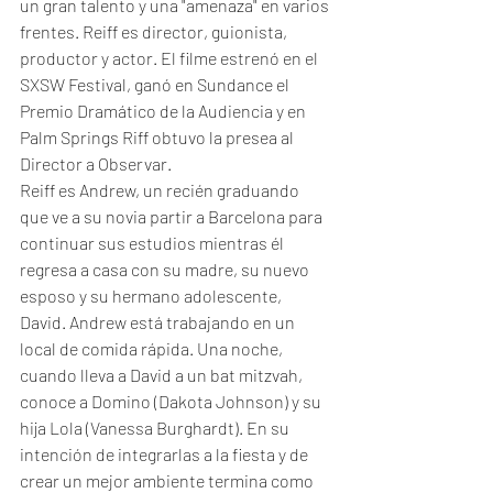
un gran talento y una "amenaza" en varios 
frentes. Reiff es director, guionista, 
productor y actor. El filme estrenó en el 
SXSW Festival, ganó en Sundance el 
Premio Dramático de la Audiencia y en 
Palm Springs Riff obtuvo la presea al 
Director a Observar.
Reiff es Andrew, un recién graduando 
que ve a su novia partir a Barcelona para 
continuar sus estudios mientras él 
regresa a casa con su madre, su nuevo 
esposo y su hermano adolescente, 
David. Andrew está trabajando en un 
local de comida rápida. Una noche, 
cuando lleva a David a un bat mitzvah, 
conoce a Domino (Dakota Johnson) y su 
hija Lola (Vanessa Burghardt). En su 
intención de integrarlas a la fiesta y de 
crear un mejor ambiente termina como 