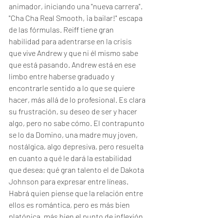
animador, iniciando una "nueva carrera".
"Cha Cha Real Smooth, ¡a bailar!" escapa 
de las fórmulas. Reiff tiene gran 
habilidad para adentrarse en la crisis 
que vive Andrew y que ni él mismo sabe 
que está pasando. Andrew está en ese 
limbo entre haberse graduado y 
encontrarle sentido a lo que se quiere 
hacer, más allá de lo profesional. Es clara 
su frustración, su deseo de ser y hacer 
algo, pero no sabe cómo. El contrapunto 
se lo da Domino, una madre muy joven, 
nostálgica, algo depresiva, pero resuelta 
en cuanto a qué le dará la estabilidad 
que desea; qué gran talento el de Dakota 
Johnson para expresar entre líneas. 
Habrá quien piense que la relación entre 
ellos es romántica, pero es más bien 
platónica, más bien el punto de inflexión 