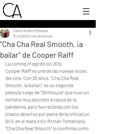
Carlos Andrés Mendiola
31 jul 2022
2 min de lectura
"Cha Cha Real Smooth, ¡a
bailar" de Cooper Raiff
La 
coming of age
 de los 20's. 
Cooper Raiff es una de las nuevas voces 
del cine. Con 25 años, "Cha Cha Real 
Smooth, ¡a bailar!" es su segunda 
película luego de "Shithouse" que tuvo un 
estreno muy discreto a causa de la 
pandemia, pero fue recibida con los 
brazos abiertos por parte de la crítica (un 
94% en el meta sitio Rotten Tomatoes). 
"Cha Cha Real Smooth" lo confirma como 