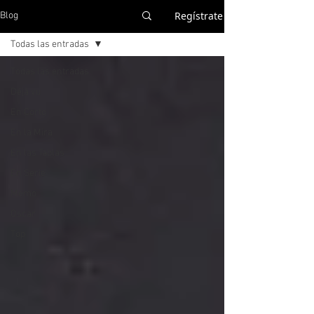
Regístrate
Blog
Todas las entradas
Todas las entradas
Déjà vu
En Corto
En la Mira
En las Tablas
En Serie
Memo
Oscar
Top