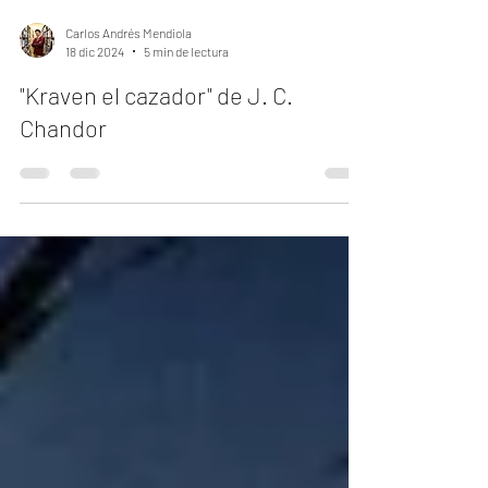
Carlos Andrés Mendiola
18 dic 2024
5 min de lectura
"Kraven el cazador" de J. C.
Chandor