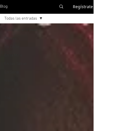
Regístrate
Blog
Todas las entradas
Todas las entradas
Déjà vu
En Corto
En la Mira
En las Tablas
En Serie
Memo
Oscar
Top