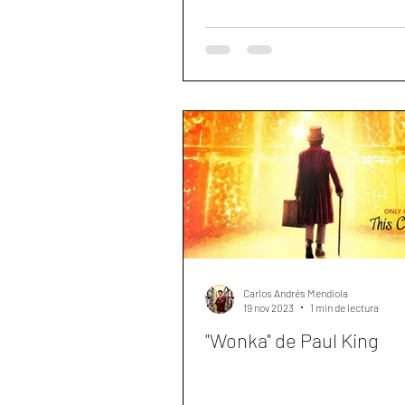
Carlos Andrés Mendiola
19 nov 2023
1 min de lectura
"Wonka" de Paul King