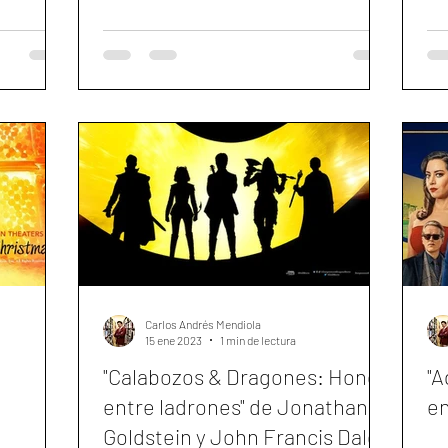
Carlos Andrés Mendiola
15 ene 2023
1 min de lectura
"Calabozos & Dragones: Honor
"A
entre ladrones" de Jonathan
en
Goldstein y John Francis Daley