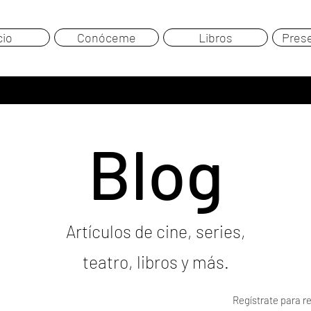
cio
Conóceme
Libros
Pres
Blog
Artículos de cine, series,
teatro, libros y más.
Regístrate para re