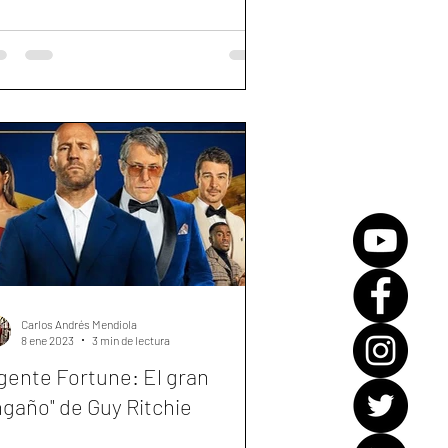
Carlos Andrés Mendiola
8 ene 2023
3 min de lectura
gente Fortune: El gran
gaño" de Guy Ritchie