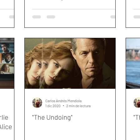
Carlos Andrés Mendiola
1 dic 2020
2 min de lectura
lie
"The Undoing"
"T
Alice