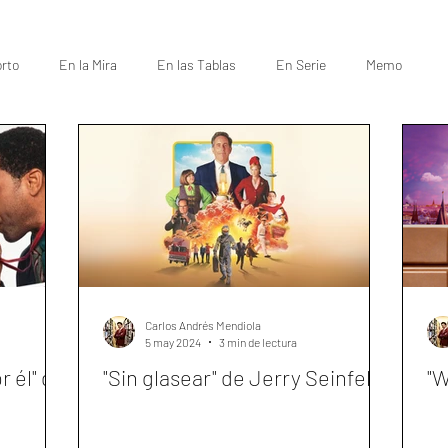
rto
En la Mira
En las Tablas
En Serie
Memo
Carlos Andrés Mendiola
5 may 2024
3 min de lectura
r él" de
"Sin glasear" de Jerry Seinfeld
"W