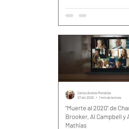
Carlos Andrés Mendiola
27 dic 2020
1 min de lectura
"Muerte al 2020" de Char
Brooker, Al Campbell y 
Mathias