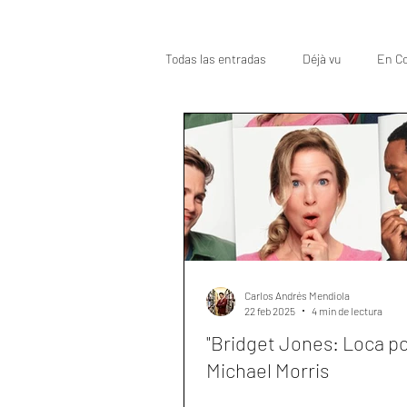
Todas las entradas
Déjà vu
En Co
Oscar
Top
Carlos Andrés Mendiola
22 feb 2025
4 min de lectura
"Bridget Jones: Loca po
Michael Morris