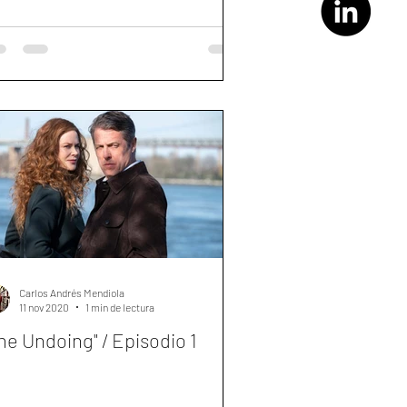
Carlos Andrés Mendiola
11 nov 2020
1 min de lectura
he Undoing" / Episodio 1