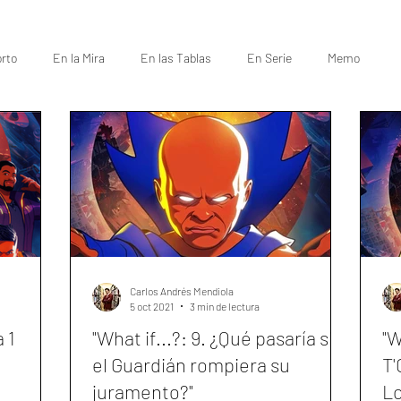
rto
En la Mira
En las Tablas
En Serie
Memo
Carlos Andrés Mendiola
5 oct 2021
3 min de lectura
 1
"What if...?: 9. ¿Qué pasaría si...
"W
el Guardián rompiera su
T'
juramento?"
Lo