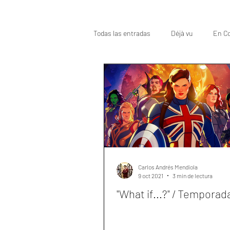
Todas las entradas
Déjà vu
En Co
Oscar
Top
Carlos Andrés Mendiola
9 oct 2021
3 min de lectura
"What if...?" / Temporada