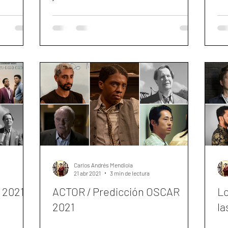
Carlos Andrés Mendiola
21 abr 2021
3 min de lectura
 2021
ACTOR / Predicción OSCAR
Lo
2021
la