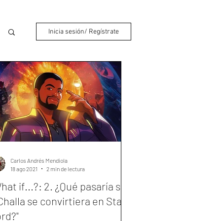
Inicia sesión/ Regístrate
Carlos Andrés Mendiola
18 ago 2021
2 min de lectura
hat if...?: 2. ¿Qué pasaría si...
Challa se convirtiera en Star-
rd?"