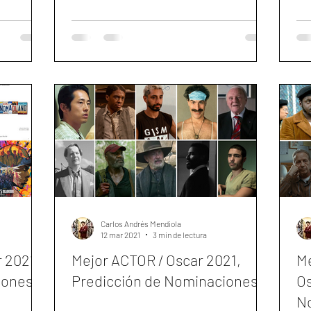
Carlos Andrés Mendiola
12 mar 2021
3 min de lectura
 2021,
Mejor ACTOR / Oscar 2021,
M
iones
Predicción de Nominaciones
Os
N