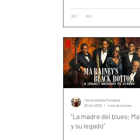
Carlos Andrés Mendiola
25 dic 2020
1 min de lectura
"La madre del blues: Ma
y su legado"