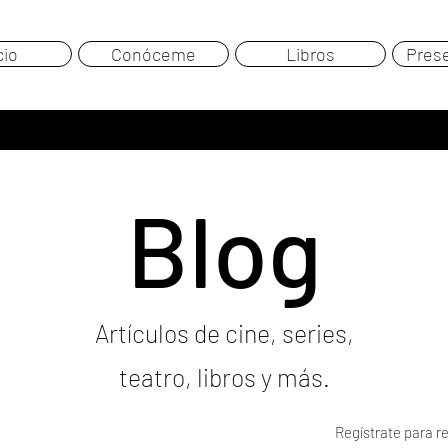
cio
Conóceme
Libros
Pres
Blog
Artículos de cine, series,
teatro, libros y más.
Regístrate para re