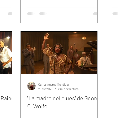
Carlos Andrés Mendiola
25 dic 2020
2 min de lectura
 Rainey
"La madre del blues" de George
C. Wolfe