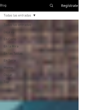
Regístrate
Blog
Todas las entradas
Todas las entradas
Déjà vu
En Corto
En la Mira
En las Tablas
En Serie
Memo
Oscar
Top