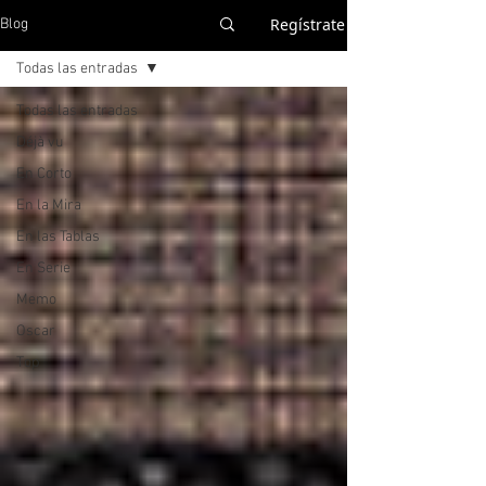
Regístrate
Blog
Todas las entradas
Todas las entradas
Déjà vu
En Corto
En la Mira
En las Tablas
En Serie
Memo
Oscar
Top