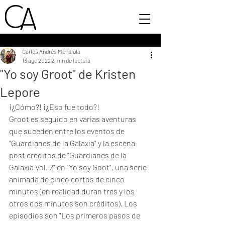
Carlos Andrés Mendiola
13 ago 2022
2 min de lectura
"Yo soy Groot" de Kristen
Lepore
¡¿Cómo?! ¡¿Eso fue todo?!
Groot es seguido en varias aventuras 
que suceden entre los eventos de 
"Guardianes de la Galaxia" y la escena 
post créditos de "Guardianes de la 
Galaxia Vol. 2" en "Yo soy Goot", una serie 
animada de cinco cortos de cinco 
minutos (en realidad duran tres y los 
otros dos minutos son créditos). Los 
episodios son "Los primeros pasos de 