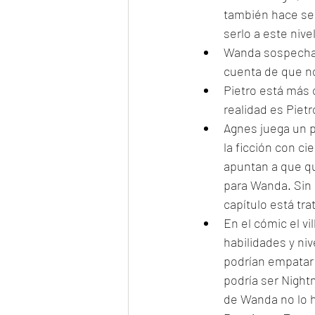
también hace se
serlo a este nivel
Wanda sospecha d
cuenta de que no
Pietro está más c
realidad es Piet
Agnes juega un p
la ficción con ci
apuntan a que qu
para Wanda. Sin 
capítulo está tr
En el cómic el v
habilidades y niv
podrían empatar 
podría ser Night
de Wanda no lo h