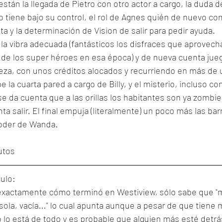
 están la llegada de Pietro con otro actor a cargo, la duda
 tiene bajo su control, el rol de Agnes quién de nuevo co
a y la determinación de Vision de salir para pedir ayuda. 
a la vibra adecuada (fantásticos los disfraces que aprovech
s de los super héroes en esa época) y de nueva cuenta jueg
a, con unos créditos alocados y recurriendo en más de u
la cuarta pared a cargo de Billy, y el misterio, incluso con
se da cuenta que a las orillas los habitantes son ya zombie
a salir. El final empuja (literalmente) un poco más las bar
oder de Wanda. 
utos
ulo:
xactamente cómo terminó en Westiview, sólo sabe que "m
la, vacía..." lo cual apunta aunque a pesar de que tiene 
o lo está de todo y es probable que alguien más esté detrás