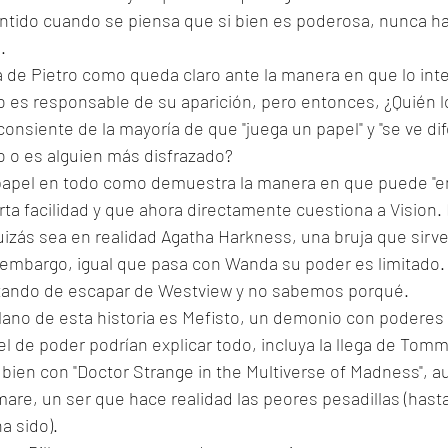
ntido cuando se piensa que si bien es poderosa, nunca h
. 
e Pietro como queda claro ante la manera en que lo inter
 es responsable de su aparición, pero entonces, ¿Quién l
onsiente de la mayoría de que "juega un papel" y "se ve dif
ro o es alguien más disfrazado?
apel en todo como demuestra la manera en que puede "entr
erta facilidad y que ahora directamente cuestiona a Vision. 
izás sea en realidad Agatha Harkness, una bruja que sir
embargo, igual que pasa con Wanda su poder es limitado.
atando de escapar de Westview y no sabemos porqué. 
illano de esta historia es Mefisto, un demonio con poderes
el de poder podrían explicar todo, incluya la llega de Tommy
bien con "Doctor Strange in the Multiverse of Madness", a
mare, un ser que hace realidad las peores pesadillas (hast
a sido). 