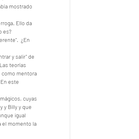
abía mostrado 
roga. Ello da 
o es?
erente".  ¿En 
ar y salir" de 
Las teorías 
ve como mentora 
 En este 
 mágicos, cuyas 
 y Billy y que 
unque igual 
a el momento la 