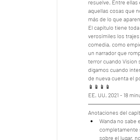
resuelve. Entre ellas
aquellas cosas que no
más de lo que aparent
El capítulo tiene tod
verosímiles los traje
comedia, como empiez
un narrador que rompe 
terror cuando Vision 
digamos cuando intent
de nueva cuenta el p
📱📱📱📱
EE. UU. 2021 - 18 min
Anotaciones del capít
Wanda no sabe e
completamente so
sobre el lugar, n