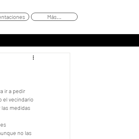
entaciones
Más...
ir a pedir 
 el vecindario 
r las medidas 
des 
aunque no las 