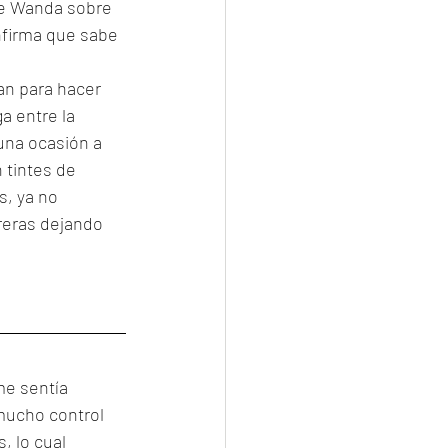
 de Wanda sobre 
nfirma que sabe 
an para hacer 
a entre la 
na ocasión a 
 tintes de 
s, ya no 
reras dejando 
e sentía 
mucho control 
, lo cual 