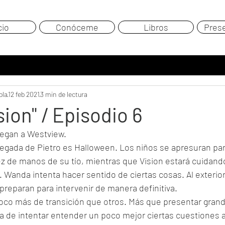
cio
Conóceme
Libros
Pres
ola
12 feb 2021
3 min de lectura
ion" / Episodio 6
llegan a Westview.
egada de Pietro es Halloween. Los niños se apresuran para 
z de manos de su tío, mientras que Vision estará cuidando
. Wanda intenta hacer sentido de ciertas cosas. Al exterio
preparan para intervenir de manera definitiva.
poco más de transición que otros. Más que presentar gran
a de intentar entender un poco mejor ciertas cuestiones 