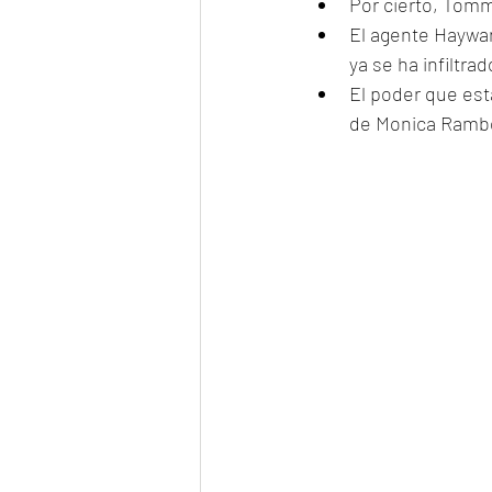
Por cierto, Tomm
El agente Haywar
ya se ha infiltra
El poder que est
de Monica Rambea