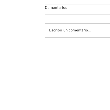
Comentarios
Escribir un comentario...
"Mentiras, la serie"
ACERCA DE