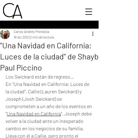
Carlos Andrés Mendiola
18 dic 2021
2 min de lectura
"Una Navidad en California:
Luces de la ciudad" de Shayb
Paul Piccino
Los Swickard están de regreso...
En "Una Navidad en California: Luces de 
la ciudad", Callie (Lauren Swickard) y 
Joseph (Josh Swickard) se 
comprometen a un año de los eventos en 
"
Una Navidad en California
". Joseph debe 
volver a la ciudad ante un inesperado 
cambio en los negocios de su familia. 
Lleva con él a Callie, pero pronto el 