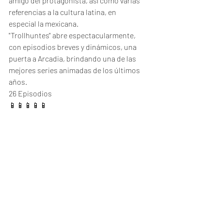
amigo del protagonista, así como varias 
referencias a la cultura latina, en 
especial la mexicana. 
"Trollhuntes" abre espectacularmente, 
con episodios breves y dinámicos, una 
puerta a Arcadia, brindando una de las 
mejores series animadas de los últimos 
años.  
26 Episodios
📱📱📱📱📱