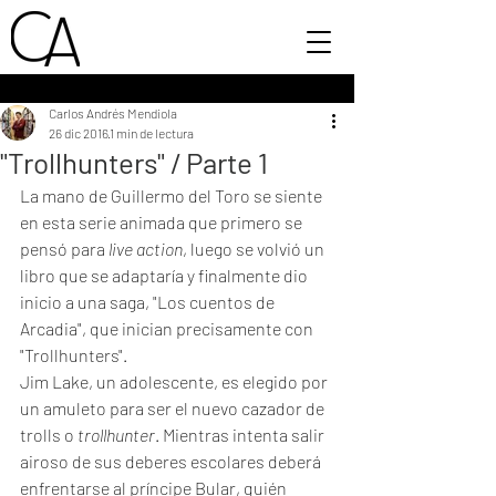
Carlos Andrés Mendiola
26 dic 2016
1 min de lectura
"Trollhunters" / Parte 1
La mano de Guillermo del Toro se siente 
en esta serie animada que primero se 
pensó para 
live action
, luego se volvió un 
libro que se adaptaría y finalmente dio 
inicio a una saga, "Los cuentos de 
Arcadia", que inician precisamente con 
"Trollhunters". 
Jim Lake, un adolescente, es elegido por 
un amuleto para ser el nuevo cazador de 
trolls o 
trollhunter
. Mientras intenta salir 
airoso de sus deberes escolares deberá 
enfrentarse al príncipe Bular, quién 