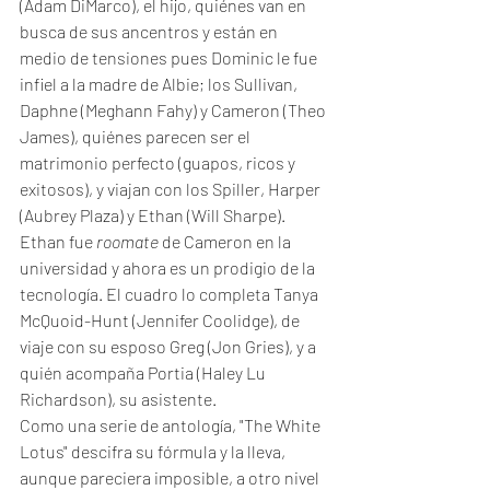
(Adam DiMarco), el hijo, quiénes van en 
busca de sus ancentros y están en 
medio de tensiones pues Dominic le fue 
infiel a la madre de Albie; los Sullivan, 
Daphne (Meghann Fahy) y Cameron (Theo 
James), quiénes parecen ser el 
matrimonio perfecto (guapos, ricos y 
exitosos), y viajan con los Spiller, Harper 
(Aubrey Plaza) y Ethan (Will Sharpe). 
Ethan fue 
roomate
 de Cameron en la 
universidad y ahora es un prodigio de la 
tecnología. El cuadro lo completa Tanya 
McQuoid-Hunt (Jennifer Coolidge), de 
viaje con su esposo Greg (Jon Gries), y a 
quién acompaña Portia (Haley Lu 
Richardson), su asistente. 
Como una serie de antología, "The White 
Lotus" descifra su fórmula y la lleva, 
aunque pareciera imposible, a otro nivel 