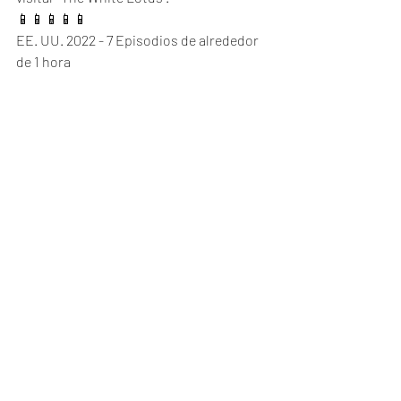
📱📱📱📱📱
EE. UU. 2022 - 7 Episodios de alrededor 
de 1 hora