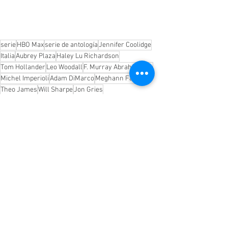
serie
HBO Max
serie de antología
Jennifer Coolidge
Italia
Aubrey Plaza
Haley Lu Richardson
Tom Hollander
Leo Woodall
F. Murray Abrahamson
Michel Imperioli
Adam DiMarco
Meghann Fahy
Theo James
Will Sharpe
Jon Gries
Sabrina Impacciatore
En Serie
Entradas recientes
Ver todo