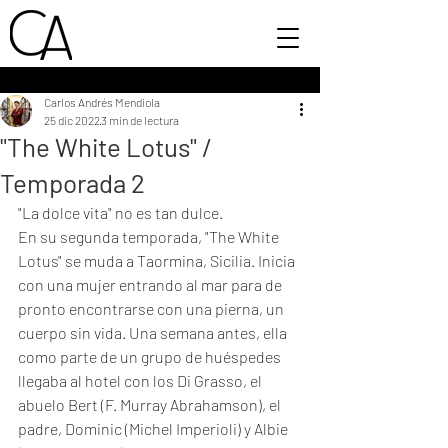
Carlos Andrés Mendiola
25 dic 2022
3 min de lectura
"The White Lotus" /
Temporada 2
"La dolce vita" no es tan dulce. 
En su segunda temporada, "The White 
Lotus" se muda a Taormina, Sicilia. Inicia 
con una mujer entrando al mar para de 
pronto encontrarse con una pierna, un 
cuerpo sin vida. Una semana antes, ella 
como parte de un grupo de huéspedes 
llegaba al hotel con los Di Grasso, el 
abuelo Bert (F. Murray Abrahamson), el 
padre, Dominic (Michel Imperioli) y Albie 