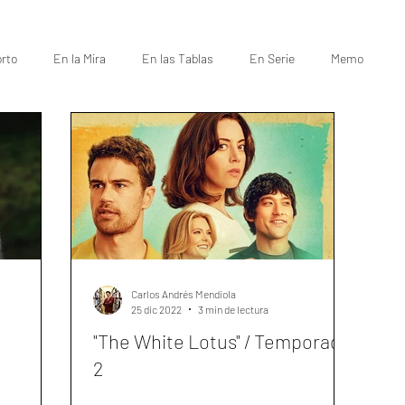
rto
En la Mira
En las Tablas
En Serie
Memo
Carlos Andrés Mendiola
25 dic 2022
3 min de lectura
"The White Lotus" / Temporada
2