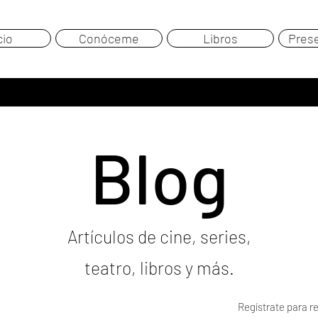
cio
Conóceme
Libros
Pres
Blog
Artículos de cine, series,
teatro, libros y más.
Regístrate para re