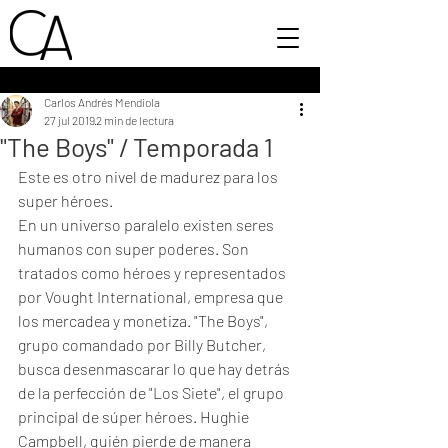
Carlos Andrés Mendiola
27 jul 2019
2 min de lectura
"The Boys" / Temporada 1
Este es otro nivel de madurez para los 
super héroes. 
En un universo paralelo existen seres 
humanos con super poderes. Son 
tratados como héroes y representados 
por Vought International, empresa que 
los mercadea y monetiza. "The Boys", 
grupo comandado por Billy Butcher, 
busca desenmascarar lo que hay detrás 
de la perfección de "Los Siete", el grupo 
principal de súper héroes. Hughie 
Campbell, quién pierde de manera 