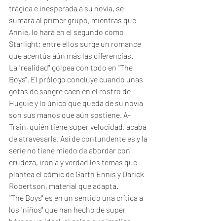
trágica e inesperada a su novia, se 
sumara al primer grupo, mientras que 
Annie, lo hará en el segundo como 
Starlight; entre ellos surge un romance 
que acentúa aún más las diferencias. 
La "realidad" golpea con todo en "The 
Boys". El prólogo concluye cuando unas 
gotas de sangre caen en el rostro de 
Huguie y lo único que queda de su novia 
son sus manos que aún sostiene. A-
Train, quién tiene super velocidad, acaba 
de atravesarla. Así de contundente es y la 
serie no tiene miedo de abordar con 
crudeza, ironía y verdad los temas que 
plantea el cómic de Garth Ennis y Darick 
Robertson, material que adapta. 
"The Boys" es en un sentido una crítica a 
los "niños" que han hecho de super 