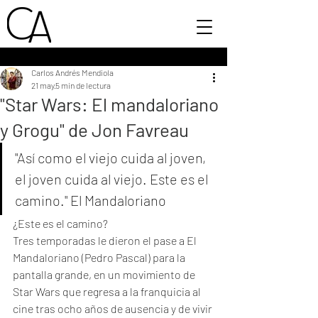
Carlos Andrés Mendiola
21 may
5 min de lectura
"Star Wars: El mandaloriano
y Grogu" de Jon Favreau
"Así como el viejo cuida al joven, 
el joven cuida al viejo. Este es el 
camino." El Mandaloriano
¿Este es el camino? 
Tres temporadas le dieron el pase a El 
Mandaloriano (Pedro Pascal) para la 
pantalla grande, en un movimiento de 
Star Wars que regresa a la franquicia al 
cine tras ocho años de ausencia y de vivir 