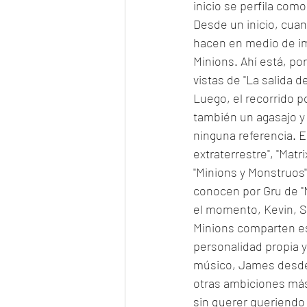
inicio se perfila como
Desde un inicio, cua
hacen en medio de imá
Minions. Ahí está, po
vistas de "La salida de
Luego, el recorrido p
también un agasajo y 
ninguna referencia. E
extraterrestre", "Matr
"Minions y Monstruos"
conocen por Gru de "M
el momento, Kevin, St
Minions comparten ese
personalidad propia y 
músico, James desde u
otras ambiciones más 
sin querer queriendo 