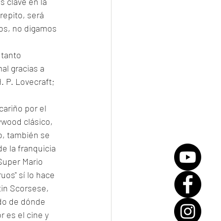
 clave en la 
repito, será 
ltos, no digamos 
 tanto 
al gracias a 
 P. Lovecraft; 
ariño por el 
ywood clásico, 
o, también se 
e la franquicia 
"Super Mario 
uos" sí lo hace 
tin Scorsese, 
ado de dónde 
 es el cine y 