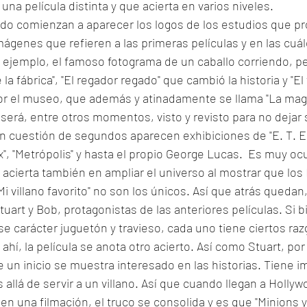
 una película distinta y que acierta en varios niveles. 
ndo comienzan a aparecer los logos de los estudios que pr
genes que refieren a las primeras películas y en las cuál
r ejemplo, el famoso fotograma de un caballo corriendo, p
 la fábrica", "El regador regado" que cambió la historia y "El v
or el museo, que además y atinadamente se llama "La magia
será, entre otros momentos, visto y revisto para no dejar si
n cuestión de segundos aparecen exhibiciones de "E. T. El
ix", "Metrópolis" y hasta el propio George Lucas.  Es muy oc
 acierta también en ampliar el universo al mostrar que los
i villano favorito" no son los únicos. Así que atrás quedan
uart y Bob, protagonistas de las anteriores películas. Si b
 carácter juguetón y travieso, cada uno tiene ciertos raz
ahí, la película se anota otro acierto. Así como Stuart, por
n inicio se muestra interesado en las historias. Tiene im
allá de servir a un villano. Así que cuando llegan a Hollyw
en una filmación, el truco se consolida y es que "Minions 