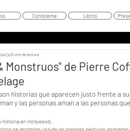
cio
Conóceme
Libros
Pres
ola
2 jul
5 min de lectura
& Monstruos" de Pierre Cof
elage
 son historias que aparecen justo frente a sus
aman y las personas aman a las personas que 
n historia en Hollywood. 
inions se anotarían una de las mejores películas animadas 