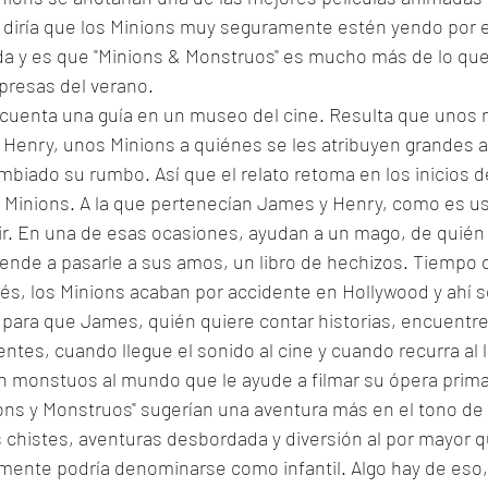
 diría que los Minions muy seguramente estén yendo por e
da y es que "Minions & Monstruos" es mucho más de lo que
presas del verano. 
la cuenta una guía en un museo del cine. Resulta que unos
Henry, unos Minions a quiénes se les atribuyen grandes a
mbiado su rumbo. Así que el relato retoma en los inicios d
e Minions. A la que pertenecían James y Henry, como es u
rvir. En una de esas ocasiones, ayudan a un mago, de quién
iende a pasarle a sus amos, un libro de hechizos. Tiempo 
, los Minions acaban por accidente en Hollywood y ahí se
para que James, quién quiere contar historias, encuentre s
ntes, cuando llegue el sonido al cine y cuando recurra al l
un monstuos al mundo que le ayude a filmar su ópera prima
ns y Monstruos" sugerían una aventura más en el tono de l
chistes, aventuras desbordada y diversión al por mayor qu
lmente podría denominarse como infantil. Algo hay de eso