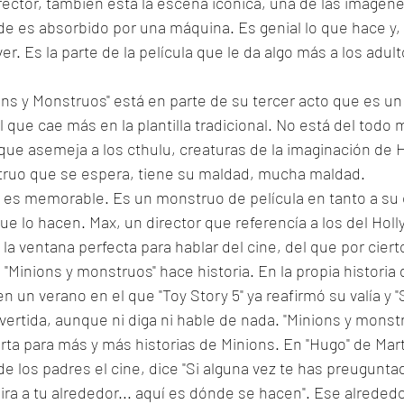
ector, también está la escena icónica, una de las imágenes
nde es absorbido por una máquina. Es genial lo que hace y, 
ver. Es la parte de la película que le da algo más a los adu
ions y Monstruos" está en parte de su tercer acto que es un
 que cae más en la plantilla tradicional. No está del todo m
e asemeja a los cthulu, creaturas de la imaginación de H.
ruo que se espera, tiene su maldad, mucha maldad. 
 es memorable. Es un monstruo de película en tanto a su c
que lo hacen. Max, un director que referencía a los del Holl
 la ventana perfecta para hablar del cine, del que por ciert
"Minions y monstruos" hace historia. En la propia historia d
n un verano en el que "Toy Story 5" ya reafirmó su valía y 
vertida, aunque ni diga ni hable de nada. "Minions y monstr
ta para más y más historias de Minions. En "Hugo" de Mar
e los padres el cine, dice "Si alguna vez te has preugunt
ra a tu alrededor... aquí es dónde se hacen". Ese alrededor