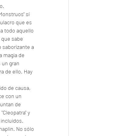
o. 
Monstruos" sí 
mulacro que es 
 a todo aquello 
o que sabe 
 saborizante a 
la magia de 
 un gran 
a de ello. Hay 
ido de causa, 
ce con un 
puntan de 
"Cleopatra" y 
incluidos. 
aplin. No sólo 