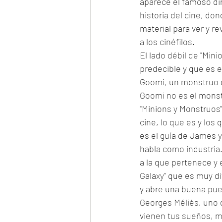
aparece el famoso dir
historia del cine, do
material para ver y re
a los cinéfilos. 
El lado débil de "Min
predecible y que es el
Goomi, un monstruo qu
Goomi no es el monst
"Minions y Monstruos"
cine, lo que es y los 
es el guía de James y
habla como industria. 
a la que pertenece y e
Galaxy" que es muy di
y abre una buena puer
Georges Méliès, uno d
vienen tus sueños, mi