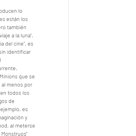
oducen lo 
es están los 
ero también 
iaje a la luna". 
 del cine", es 
n identificar 
 
urrente. 
 Minions que se 
, al menos por 
ien todos los 
gos de 
 ejemplo, es 
aginación y 
ood, al meterse 
y Monstruos" 