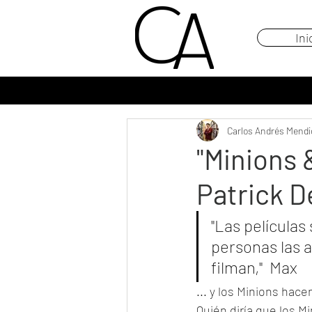
Ini
Carlos Andrés Mendi
"Minions 
Patrick D
"Las películas
personas las 
filman,"  Max
... y los Minions hace
Quién diría que los M