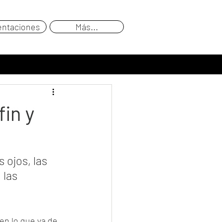
entaciones
Más...
fin y
 ojos, las 
las 
en lo que va de 