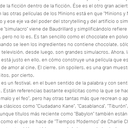
de la ficción dentro de la ficción. Ése es el otro gran aciert
 las otras películas de los Minions está en que "Minions y 
o y ese eje va del poder del storytelling y del artificio o si
e "simulacro" viene de Baudrillard y simplificándolo refiere
, pero no lo es. Es tan sencillo como el chocolate en polv
ando se leen los ingredientes no contiene chocolate, sólo
la televisión, desde luego, son grandes simulacros. Ahora, 
 está justo en ello, en cómo construye una película que es
de amor al cine. El cierre, sin spoilers, es una gran muestr
tos, por cierto. 
 es un festival, en el buen sentido de la palabra y con sent
e. Están referencias bastante explícitas como la que se ha
l malo y el feo", pero hay otras tantas más que recrean o a
 clásicos como "Ciudadano Kane", "Casablanca", "Tiburón", 
unque títulos más reciente como "Babylon" también están 
 como el que se hace de "Tiempos Modernos" de Charlie Ch