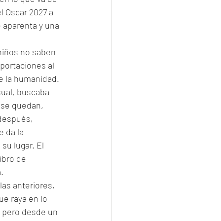
l Oscar 2027 a 
 aparenta y una 
 niños no saben 
portaciones al 
e la humanidad. 
sual, buscaba 
 se quedan, 
después, 
 da la 
u lugar. El 
ibro de 
. 
as anteriores, 
e raya en lo 
, pero desde un 