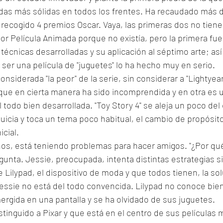
das más sólidas en todos los frentes. Ha recaudado más d
 recogido 4 premios Oscar. Vaya, las primeras dos no tiene
r Película Animada porque no existía, pero la primera fue
técnicas desarrolladas y su aplicación al séptimo arte; as
 ser una película de "juguetes" lo ha hecho muy en serio. 
considerada "la peor" de la serie, sin considerar a "Lightyear
que en cierta manera ha sido incomprendida y en otra es 
l todo bien desarrollada. "Toy Story 4" se aleja un poco del
quicia y toca un tema poco habitual, el cambio de propósito.
icial. 
ños, está teniendo problemas para hacer amigos. "¿Por qué
gunta. Jessie, preocupada, intenta distintas estrategias si
Lilypad, el dispositivo de moda y que todos tienen, la so
essie no está del todo convencida. Lilypad no conoce bien
rgida en una pantalla y se ha olvidado de sus juguetes. 
tinguido a Pixar y que está en el centro de sus películas 