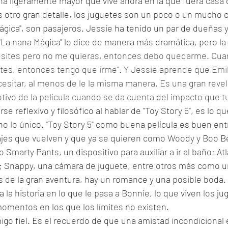
ña ligeramente mayor que vive ahora en la que fuera casa d
s otro gran detalle, los juguetes son un poco o un mucho 
ágica", son pasajeros. Jessie ha tenido un par de dueñas y 
La nana Mágica" lo dice de manera más dramática, pero la 
ites pero no me quieras, entonces debo quedarme. Cua
tes, entonces tengo que irme". Y Jessie aprende que Emili
cesitar, al menos de le la misma manera. Es una gran revel
vo de la película cuando se da cuenta del impacto que tuv
se reflexivo y filosófico al hablar de "Toy Story 5", es lo q
no lo único. "Toy Story 5" como buena película es buen ent
ajes que vuelven y que ya se quieren como Woody y Boo B
marty Pants, un dispositivo para auxiliar a ir al baño; Atl
Snappy, una cámara de juguete, entre otros más como un
 de la gran aventura, hay un romance y una posible boda.
la historia en lo que le pasa a Bonnie, lo que viven los ju
omentos en los que los límites no existen.
migo fiel. Es el recuerdo de que una amistad incondicional 