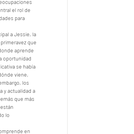
preocupaciones 
ral el rol de 
idades para 
pal a Jessie, la 
 primeravez que 
 donde aprende 
a oportunidad 
icativa se había 
dónde viene, 
 embargo, los 
 y actualidad a 
s temás que más 
 están 
o lo 
 comprende en 