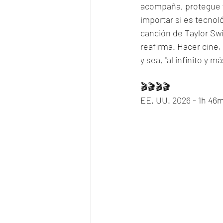
acompaña, protegue y 
importar si es tecnoló
canción de Taylor Swift
reafirma. Hacer cine,
y sea, "al infinito y m
🎬🎬🎬🎬
EE. UU. 2026 - 1h 46