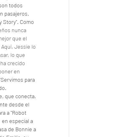
son todos 
n pasajeros. 
y Story". Como 
eños nunca 
ejor que el 
Aquí, Jessie lo 
sar, lo que 
ha crecido 
poner en 
"
Servimos para 
do. 
e, que conecta, 
ente desde el 
ra a "Robot 
 en especial a 
asa de Bonnie a 