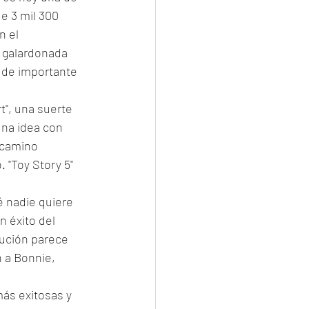
e 3 mil 300 
n el 
 galardonada 
í de importante 
t", una suerte 
una idea con 
 camino 
 "Toy Story 5" 
 nadie quiere 
n éxito del 
lución parece 
 a Bonnie, 
más exitosas y 