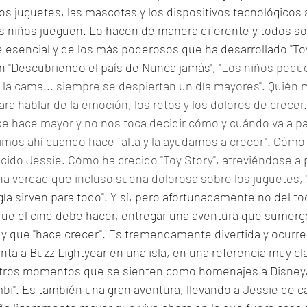
s juguetes, las mascotas y los dispositivos tecnológicos 
os niños jueguen. Lo hacen de manera diferente y todos so
e esencial y de los más poderosos que ha desarrollado "To
n "Descubriendo el país de Nunca jamás", "
Los niños pequ
la cama... siempre se despiertan un día mayores". Quién m
ra hablar de la emoción, los retos y los dolores de crecer. 
se hace mayor y no nos toca decidir cómo y cuándo va a pa
imos ahí cuando hace falta y la ayudamos a crecer". Cómo 
cido Jessie. Cómo ha crecido "Toy Story", atreviéndose a 
a verdad que incluso suena dolorosa sobre los juguetes, 
gía sirven para todo". Y sí, pero afortunadamente no del to
 que el cine debe hacer, entregar una aventura que sumerg
ia y que "hace crecer". Es tremendamente divertida y ocurr
ta a Buzz Lightyear en una isla, en una referencia muy cla
a otros momentos que se sienten como homenajes a Disney,
mbi". Es también una gran aventura, llevando a Jessie de c