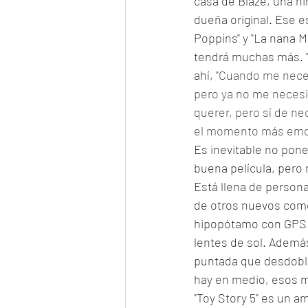
casa de Blaze, una ni
dueña original. Ese e
Poppins" y "La nana M
tendrá muchas más. "
ahí, "
Cuando me neces
pero ya no me necesi
querer, pero sí de ne
el momento más emoti
Es inevitable no poner
buena película, pero 
Está llena de person
de otros nuevos como S
hipopótamo con GPS; 
lentes de sol. Además
puntada que desdobla 
hay en medio, esos m
"Toy Story 5" es un a