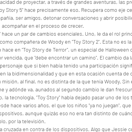
acidad de proyectar, a través de grandes aventuras, las 
oy Story 5" hace precisamente eso. Recupera como eje cent
pañía, ser amigos, detonar conversaciones y abrir posibil
, acompañar en el proceso de crecer. 
" hace un par de cambios esenciales. Uno, le da el rol princi
a como compañera de Woody en "Toy Story 2". Esta no es la
o hace en "Toy Story de Terror", un especial de Halloween
r vencida, que "debe encontrar un camino". El cambio da l
personaje que si bien había tenido una participación signif
en la bidimensionalidad y que en esta ocasión cuenta de 
u misión, al final, no es distinta de la que tenía Woody. Sin
ne y adónde va, aunados al segundo cambio le dan frescura
o, la tecnología. "Toy Story" había dejado pasar uno de lo
e hace varios años, el que los niños "ya no juegan", que
positivos, aunque quizás eso no era tan distinto de cuánd
o, por la televisión. 
na cruzada en contra de los dispositivos. Algo que Jessie