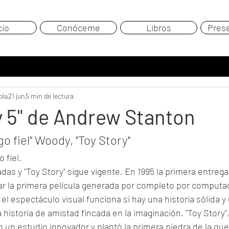
cio
Conóceme
Libros
Pres
ola
21 jun
5 min de lectura
y 5" de Andrew Stanton
go fiel" Woody, "Toy Story"
 fiel.
as y "Toy Story" sigue vigente. En 1995 la primera entrega 
r la primera película generada por completo por computad
el espectáculo visual funciona si hay una historia sólida y 
a historia de amistad fincada en la imaginación. "Toy Story
 un estudio innovador y plantó la primera piedra de la que