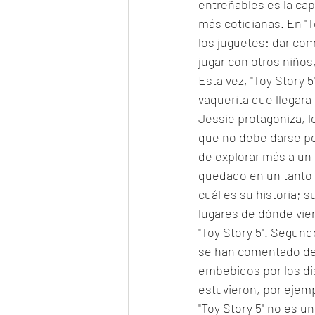
entreñables es la cap
más cotidianas. En "T
los juguetes: dar com
jugar con otros niños
Esta vez, "Toy Story 5
vaquerita que llegar
Jessie protagoniza, l
que no debe darse po
de explorar más a un 
quedado en un tanto 
cuál es su historia; s
lugares de dónde vie
"Toy Story 5". Segund
se han comentado desd
embebidos por los dis
estuvieron, por ejempl
"Toy Story 5" no es u