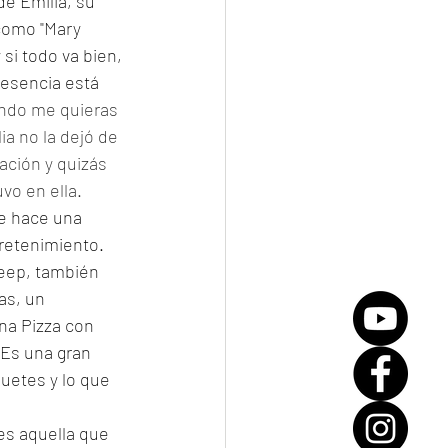
e Emilia, su 
como "Mary 
si todo va bien, 
esencia está 
ndo me quieras 
a no la dejó de 
ación y quizás 
o en ella. 
ue hace una 
retenimiento. 
eep, también 
as, un 
a Pizza con 
 Es una gran 
guetes y lo que 
es aquella que 