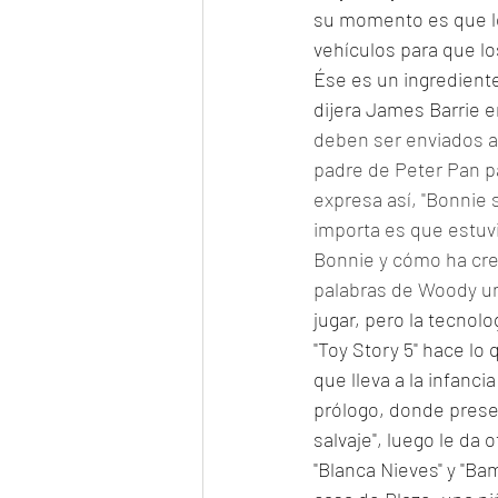
su momento es que lo
vehículos para que l
Ése es un ingredient
dijera James Barrie e
deben ser enviados a 
padre de Peter Pan pa
expresa así, "Bonnie 
importa es que estuv
Bonnie y cómo ha cre
palabras de Woody un
jugar, pero la tecnolo
"Toy Story 5" hace lo
que lleva a la infanc
prólogo, donde presen
salvaje", luego le d
"Blanca Nieves" y "Ba