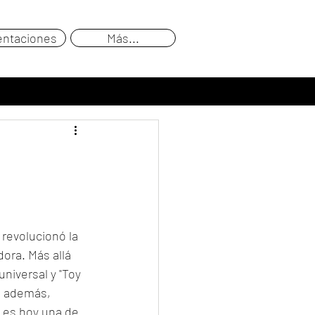
entaciones
Más...
revolucionó la 
ora. Más allá 
universal y "Toy 
", además, 
 es hoy una de 