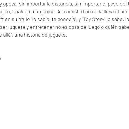
apoya, sin importar la distancia, sin importar el paso del 
gico, análogo u orgánico. A la amistad no se la lleva el tiem
 en su título "lo sabía, te conocía", y "Toy Story" lo sabe, l
 ser juguete y entretener no es cosa de juego o quién sabe
ás allá", una historia de juguete. 
m