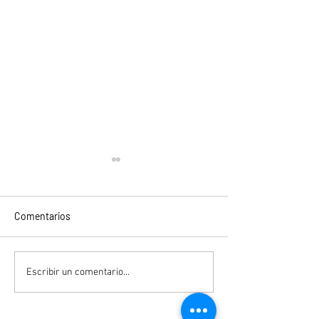
Comentarios
"You" Temporada 5
"Con esa misma 
Escribir un comentario...