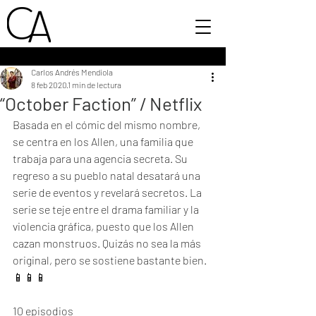
Carlos Andrés Mendiola
8 feb 2020
1 min de lectura
“October Faction” / Netflix
Basada en el cómic del mismo nombre, 
se centra en los Allen, una familia que 
trabaja para una agencia secreta. Su 
regreso a su pueblo natal desatará una 
serie de eventos y revelará secretos. La 
serie se teje entre el drama familiar y la 
violencia gráfica, puesto que los Allen 
cazan monstruos. Quizás no sea la más 
original, pero se sostiene bastante bien.
📱📱📱
10 episodios