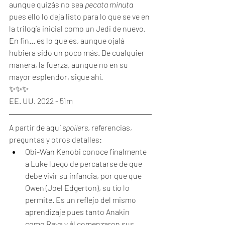
aunque quizás no sea 
pecata minuta
pues ello lo deja listo para lo que se ve en 
la trilogía inicial como un Jedi de nuevo. 
En fin... es lo que es, aunque ojalá 
hubiera sido un poco más. De cualquier 
manera, la fuerza, aunque no en su 
mayor esplendor, sigue ahí. 
✨✨✨
EE. UU. 2022 - 51m
A partir de aquí 
spoilers
, referencias, 
preguntas y otros detalles:
Obi-Wan Kenobi conoce finalmente 
a Luke luego de percatarse de que 
debe vivir su infancia, por que que 
Owen (Joel Edgerton), su tío lo 
permite. Es un reflejo del mismo 
aprendizaje pues tanto Anakin 
como Reva y él comenzaron sus 