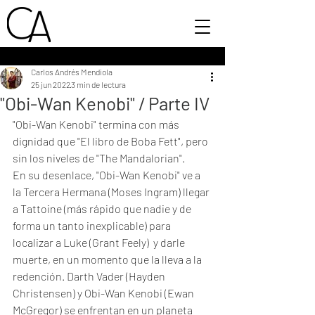
Carlos Andrés Mendiola
25 jun 2022
3 min de lectura
"Obi-Wan Kenobi" / Parte IV
"Obi-Wan Kenobi" termina con más 
dignidad que "El libro de Boba Fett", pero 
sin los niveles de "The Mandalorian". 
En su desenlace, "Obi-Wan Kenobi" ve a 
la Tercera Hermana (Moses Ingram) llegar 
a Tattoine (más rápido que nadie y de 
forma un tanto inexplicable) para 
localizar a Luke (Grant Feely)  y darle 
muerte, en un momento que la lleva a la 
redención. Darth Vader (Hayden 
Christensen) y Obi-Wan Kenobi (Ewan 
McGregor) se enfrentan en un planeta 