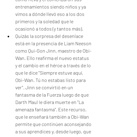
entrenamientos siendo niños y ya 
vimos a dónde llevó eso a los dos 
primeros y la soledad que le 
ocasionó a todos (y tantos más). 
Quizás la sorpresa del desenlace 
está en la presencia de Liam Neeson 
como Qui-Gon Jinn, maestro de Obi-
Wan. Ello reafirma el nuevo estatus 
y el cambio en el héroe a través de lo 
que le dice "Siempre estuve aquí, 
Obi-Wan. Tú no estabas listo para 
ver". Jinn se convirtió en un 
fantasma de la Fuerza luego de que 
Darth Maul le diera muerte en "La 
amenaza fantasma". Este recurso, 
que le enseñará también a Obi-Wan 
permite que continúen aconsejando 
a sus aprendices y, desde luego, que 