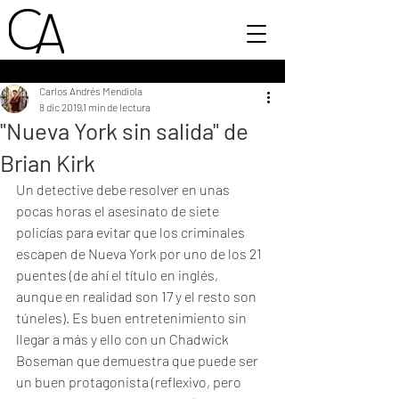
Carlos Andrés Mendiola
8 dic 2019
1 min de lectura
"Nueva York sin salida" de
Brian Kirk
Un detective debe resolver en unas 
pocas horas el asesinato de siete 
policías para evitar que los criminales 
escapen de Nueva York por uno de los 21 
puentes (de ahí el título en inglés, 
aunque en realidad son 17 y el resto son 
túneles). Es buen entretenimiento sin 
llegar a más y ello con un Chadwick 
Boseman que demuestra que puede ser 
un buen protagonista (reflexivo, pero 