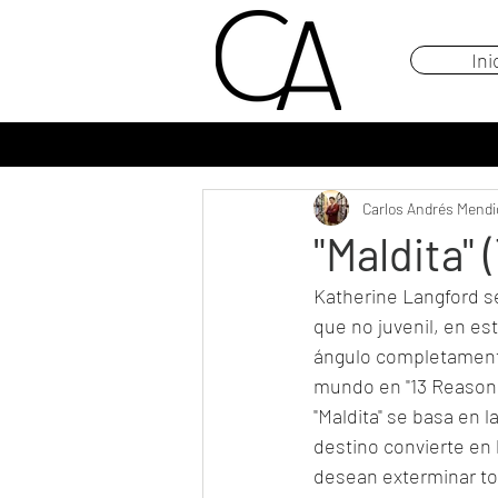
Ini
Carlos Andrés Mendi
"Maldita"
Katherine Langford s
que no juvenil, en es
ángulo completamente 
mundo en "13 Reason
"Maldita" se basa en l
destino convierte en 
desean exterminar tod