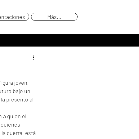
entaciones
Más...
igura joven, 
uturo bajo un 
la presentó al 
n a quien el 
 quienes 
la guerra, está 