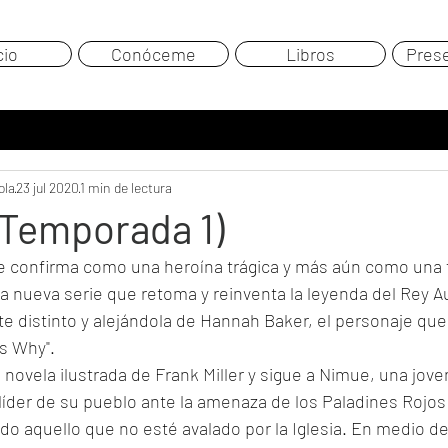
cio
Conóceme
Libros
Pres
ola
23 jul 2020
1 min de lectura
 (Temporada 1)
e confirma como una heroína trágica y más aún como una f
ta nueva serie que retoma y reinventa la leyenda del Rey A
distinto y alejándola de Hannah Baker, el personaje que 
s Why".
a novela ilustrada de Frank Miller y sigue a Nimue, una jove
líder de su pueblo ante la amenaza de los Paladines Rojos
o aquello que no esté avalado por la Iglesia. En medio de 