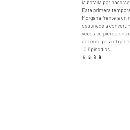
la batalla por hacers
Esta primera temporad
Morgana frente a un m
destinada a convertir
veces se pierde entre 
decente para el géner
10 Episodios
📱📱📱📱