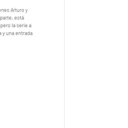
nes Arturo y 
parte, está 
ero la serie a 
a y una entrada 