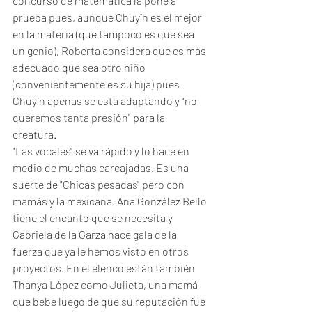
concurso de matemática la pone a 
prueba pues, aunque Chuyín es el mejor 
en la materia (que tampoco es que sea 
un genio), Roberta considera que es más 
adecuado que sea otro niño 
(convenientemente es su hija) pues 
Chuyín apenas se está adaptando y "no 
queremos tanta presión" para la 
creatura. 
"Las vocales" se va rápido y lo hace en 
medio de muchas carcajadas. Es una 
suerte de "Chicas pesadas" pero con 
mamás y la mexicana. Ana González Bello 
tiene el encanto que se necesita y 
Gabriela de la Garza hace gala de la 
fuerza que ya le hemos visto en otros 
proyectos. En el elenco están también 
Thanya López como Julieta, una mamá 
que bebe luego de que su reputación fue 