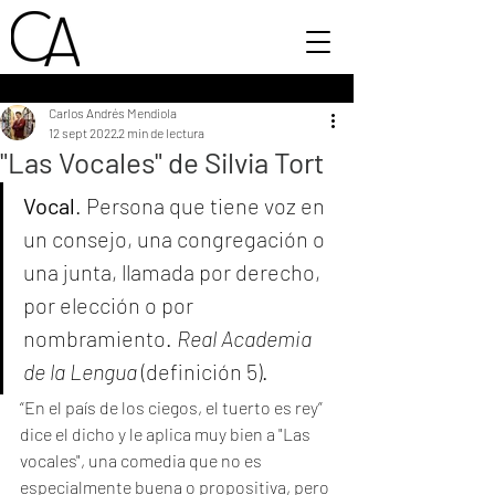
Carlos Andrés Mendiola
12 sept 2022
2 min de lectura
"Las Vocales" de Silvia Tort
Vocal
. Persona que tiene voz en 
un consejo, una congregación o 
una junta, llamada por derecho, 
por elección o por 
nombramiento. 
Real Academia 
de la Lengua
 (definición 5). 
“En el país de los ciegos, el tuerto es rey” 
dice el dicho y le aplica muy bien a "Las 
vocales", una comedia que no es 
especialmente buena o propositiva, pero 