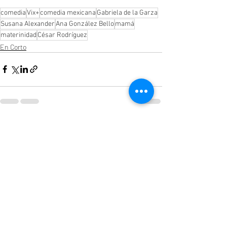
comedia
Vix+
comedia mexicana
Gabriela de la Garza
Susana Alexander
Ana González Bello
mamá
materinidad
César Rodríguez
En Corto
Entradas recientes
Ver todo