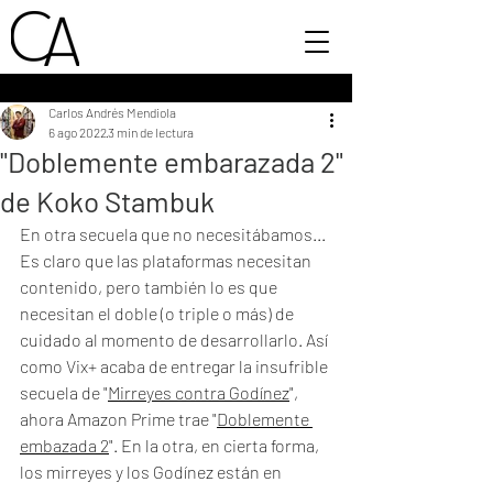
Carlos Andrés Mendiola
6 ago 2022
3 min de lectura
"Doblemente embarazada 2"
de Koko Stambuk
En otra secuela que no necesitábamos... 
Es claro que las plataformas necesitan 
contenido, pero también lo es que 
necesitan el doble (o triple o más) de 
cuidado al momento de desarrollarlo. Así 
como Vix+ acaba de entregar la insufrible 
secuela de "
Mirreyes contra Godínez
", 
ahora Amazon Prime trae "
Doblemente 
embazada 2
". En la otra, en cierta forma, 
los mirreyes y los Godínez están en 