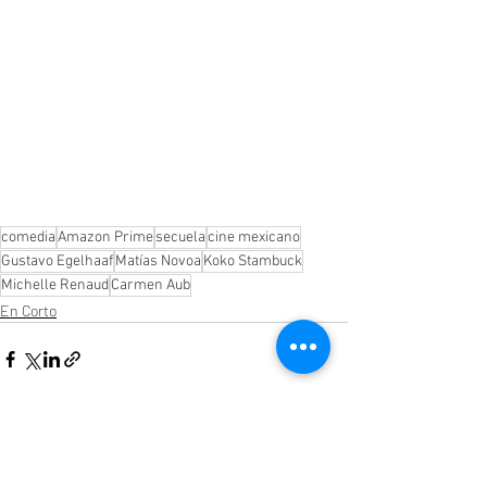
comedia
Amazon Prime
secuela
cine mexicano
Gustavo Egelhaaf
Matías Novoa
Koko Stambuck
Michelle Renaud
Carmen Aub
En Corto
Entradas recientes
Ver todo