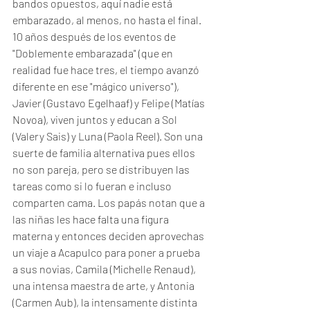
bandos opuestos, aquí nadie está 
embarazado, al menos, no hasta el final. 
10 años después de los eventos de 
"Doblemente embarazada" (que en 
realidad fue hace tres, el tiempo avanzó 
diferente en ese "mágico universo"), 
Javier (Gustavo Egelhaaf) y Felipe (Matías 
Novoa), viven juntos y educan a Sol 
(Valery Sais) y Luna (Paola Reel). Son una 
suerte de familia alternativa pues ellos 
no son pareja, pero se distribuyen las 
tareas como si lo fueran e incluso 
comparten cama. Los papás notan que a 
las niñas les hace falta una figura 
materna y entonces deciden aprovechas 
un viaje a Acapulco para poner a prueba 
a sus novias, Camila (Michelle Renaud), 
una intensa maestra de arte, y Antonia 
(Carmen Aub), la intensamente distinta 