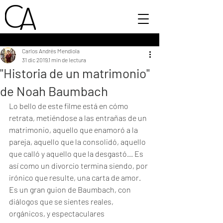
Carlos Andrés Mendiola
31 dic 2019
1 min de lectura
"Historia de un matrimonio"
de Noah Baumbach
Lo bello de este filme está en cómo 
retrata, metiéndose a las entrañas de un 
matrimonio, aquello que enamoró a la 
pareja, aquello que la consolidó, aquello 
que calló y aquello que la desgastó... Es 
así como un divorcio termina siendo, por 
irónico que resulte, una carta de amor. 
Es un gran guion de Baumbach, con 
diálogos que se sientes reales, 
orgánicos, y espectaculares 